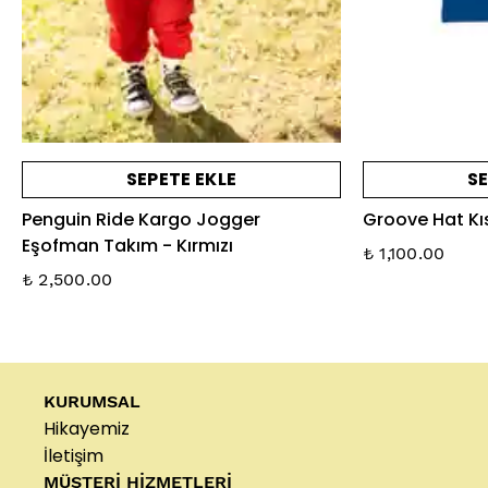
SEPETE EKLE
SE
Penguin Ride Kargo Jogger
Groove Hat Kıs
Eşofman Takım - Kırmızı
₺ 1,100.00
₺ 2,500.00
KURUMSAL
Hikayemiz
İletişim
MÜŞTERİ HİZMETLERİ