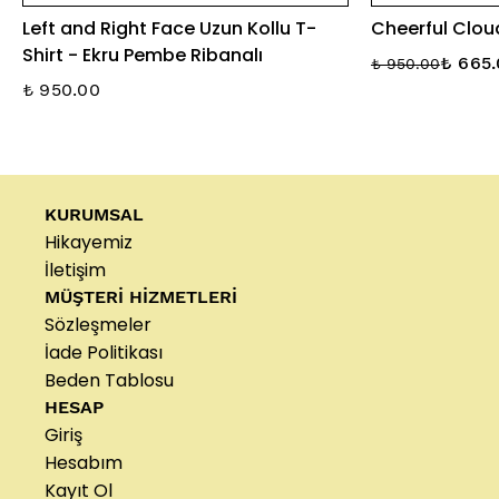
Left and Right Face Uzun Kollu T-
Cheerful Cloud
Shirt - Ekru Pembe Ribanalı
₺ 665
₺ 950.00
₺ 950.00
KURUMSAL
Hikayemiz
İletişim
MÜŞTERİ HİZMETLERİ
Sözleşmeler
İade Politikası
Beden Tablosu
HESAP
Giriş
Hesabım
Kayıt Ol