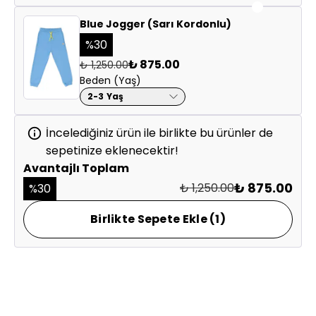
Blue Jogger (Sarı Kordonlu)
%
30
₺ 875.00
₺ 1,250.00
Beden (Yaş)
2-3 Yaş
İncelediğiniz ürün ile birlikte bu ürünler de
Saat 15.30'a kadar verilen siparişleriniz
aynı gün
kargolanır.
sepetinize eklenecektir!
Diğer saatlerde verilen siparişleriniz ertesi iş günü kargoya
Avantajlı Toplam
verilir.
₺ 875.00
₺ 1,250.00
%
30
Siparişiniz İstanbul ve yakın illere kargoya verildikten
sonraki ilk iş günü, daha uzaktaki illere 2 iş günü içinde
Birlikte Sepete Ekle (1)
teslim edilir.
Tüm siparişleriniz HepsiJet ve Aras Kargo ile
gönderilmektedir.