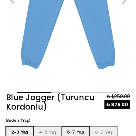
Blue Jogger (Turuncu
₺ 1,250.00
₺ 875.00
Kordonlu)
Beden (Yaş)
2-3 Yaş
4-5 Yaş
6-7 Yaş
8-9 Yaş