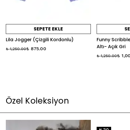
SEPETE EKLE
SE
Lila Jogger (Çizgili Kordonlu)
Funny Scribbl
Altı- Açık Gri
₺ 875.00
₺ 1,250.00
₺ 1,0
₺ 1,250.00
Özel Koleksiyon