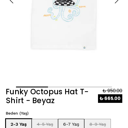
Funky Octopus Hat T-
₺ 950.00
₺ 665.00
Shirt - Beyaz
Beden (Yaş)
2-3 Yaş
4-5 Yaş
6-7 Yaş
8-9 Yaş