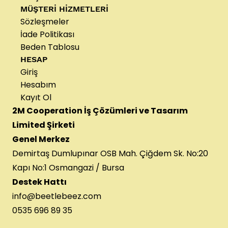
MÜŞTERİ HİZMETLERİ
Sözleşmeler
İade Politikası
Beden Tablosu
HESAP
Giriş
Hesabım
Kayıt Ol
2M Cooperation İş Çözümleri ve Tasarım
Limited Şirketi
Genel Merkez
Demirtaş Dumlupınar OSB Mah. Çiğdem Sk. No:20
Kapı No:1 Osmangazi / Bursa
Destek Hattı
info@beetlebeez.com
0535 696 89 35