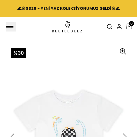
🌊☀️SS26 - YENİ YAZ KOLEKSİYONUMUZ GELDİ☀️🌊
0
%30