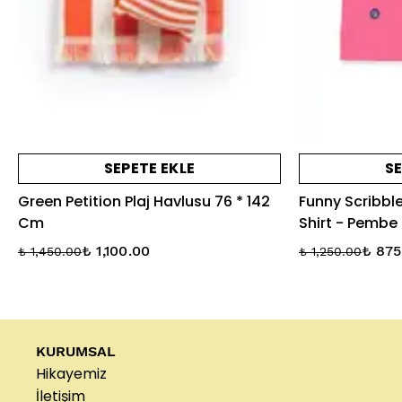
SEPETE EKLE
SE
Green Petition Plaj Havlusu 76 * 142
Funny Scribbl
Cm
Shirt - Pembe
₺ 1,100.00
₺ 875
₺ 1,450.00
₺ 1,250.00
KURUMSAL
Hikayemiz
İletişim