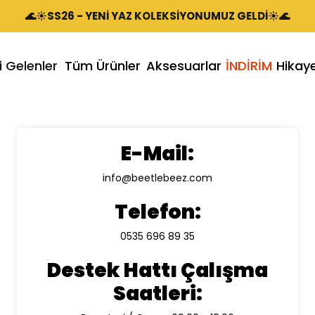
Shirt Takımları
🌊☀️SS26 - YENİ YAZ KOLEKSİYONUMUZ GELDİ☀️🌊
t
litikamız
- Yaz
i Gelenler
Tüm Ürünler
Aksesuarlar
İNDİRİM
Hikay
Şort & T-Sh
umuz
E-Mail:
info@beetlebeez.com
Telefon:
0535 696 89 35
Destek Hattı Çalışma
Saatleri: