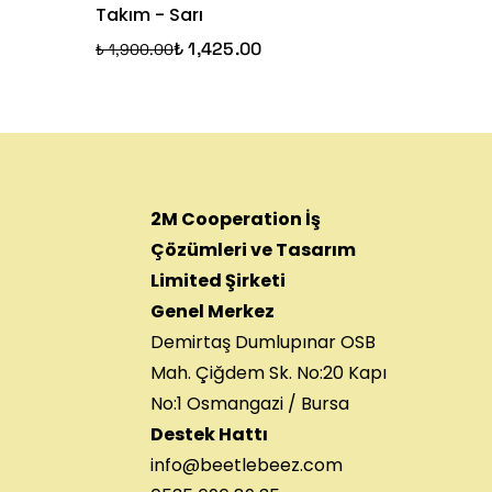
Takım - Sarı
₺ 950.00
₺ 1,425.00
₺ 1,900.00
2M Cooperation İş
Çözümleri ve Tasarım
Limited Şirketi
Genel Merkez
Demirtaş Dumlupınar OSB
Mah. Çiğdem Sk. No:20 Kapı
No:1 Osmangazi / Bursa
Destek Hattı
info@beetlebeez.com