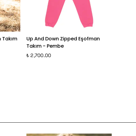
n Takım
Up And Down Zipped Eşofman
Dreamy
Takım - Pembe
Mavi (
₺ 2,700.00
₺ 2,500.