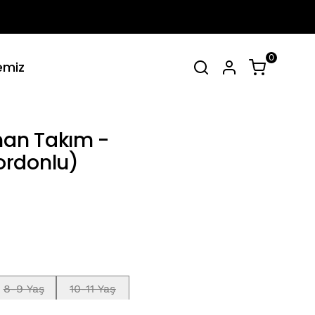
0
emiz
irt Takımlar
Tüm Yaz Koleksiyonu
SEPET
(
0 Ürün
)
an Takım -
ordonlu)
Alışveriş sepetinizde hiçbir şey yok.
Alışverişe Başla
8-9 Yaş
10-11 Yaş