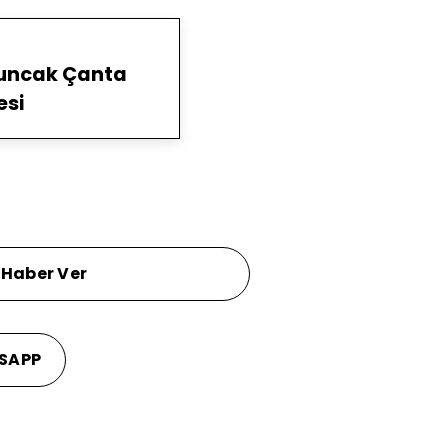
yuncak Çanta
esi
 Haber Ver
SAPP