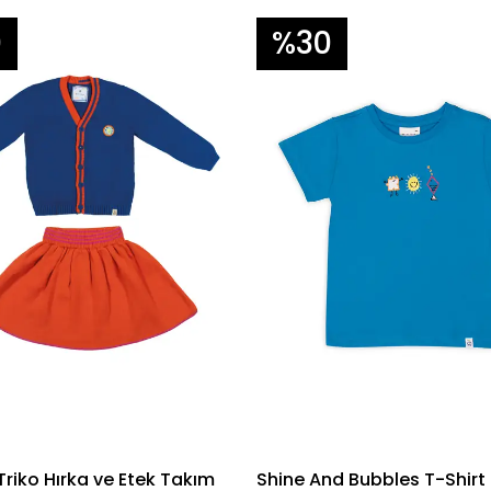
0
%30
Triko Hırka ve Etek Takım
Shine And Bubbles T-Shirt