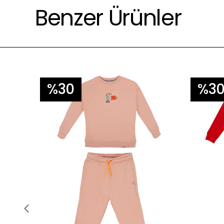
Benzer Ürünler
%30
%3