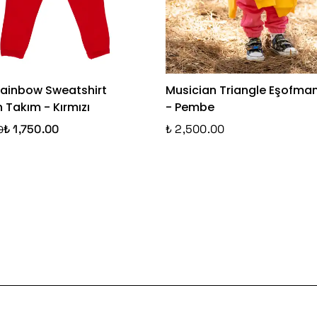
ainbow Sweatshirt
Musician Triangle Eşofma
 Takım - Kırmızı
- Pembe
₺ 1,750.00
₺ 2,500.00
0