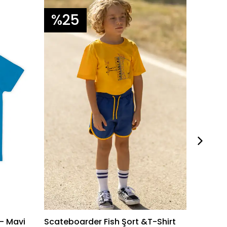
%25
%3
 - Mavi
Scateboarder Fish Şort &T-Shirt
Fill In 