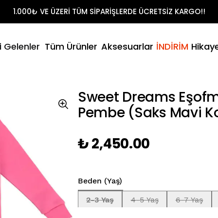
Shirt Takımları
1.000₺ VE ÜZERİ TÜM SİPARİŞLERDE ÜCRETSİZ KARGO!!
t
litikamız
- Yaz
i Gelenler
Tüm Ürünler
Aksesuarlar
İNDİRİM
Hikay
Şort & T-Sh
umuz
Sweet Dreams Eşofm
Pembe (Saks Mavi K
₺ 2,450.00
Beden (Yaş)
2-3 Yaş
4-5 Yaş
6-7 Yaş