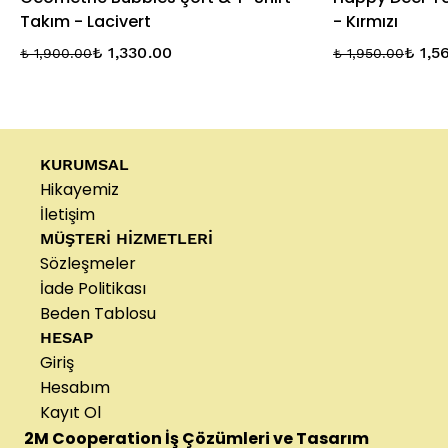
Takım - Lacivert
- Kırmızı
₺ 1,330.00
₺ 1,5
₺ 1,900.00
₺ 1,950.00
KURUMSAL
Hikayemiz
İletişim
MÜŞTERİ HİZMETLERİ
Sözleşmeler
İade Politikası
Beden Tablosu
HESAP
Giriş
Hesabım
Kayıt Ol
2M Cooperation İş Çözümleri ve Tasarım