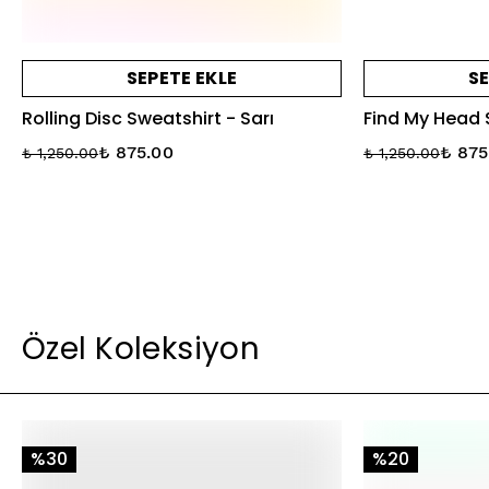
SEPETE EKLE
SE
Rolling Disc Sweatshirt - Sarı
Find My Head S
₺ 875.00
₺ 875
₺ 1,250.00
₺ 1,250.00
Özel Koleksiyon
%30
%20