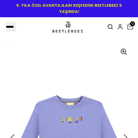
5. YILA ÖZEL AVANTAJLARI KEŞFEDİN! BEETLEBEEZ 5
YAŞINDA!
0