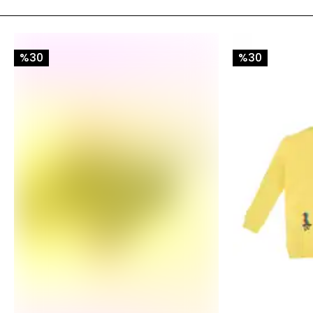
%30
%30
Saat 15.30'a kadar verilen siparişleriniz
aynı gün
kargolanır.
Diğer saatlerde verilen siparişleriniz ertesi iş günü kargoya
verilir.
Siparişiniz İstanbul ve yakın illere kargoya verildikten
sonraki ilk iş günü, daha uzaktaki illere 2 iş günü içinde
teslim edilir.
Tüm siparişleriniz HepsiJet ve Aras Kargo ile
gönderilmektedir.