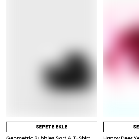
SEPETE EKLE
SE
Geometric Bubbles Şort & T-Shirt
Happy Deer Ye