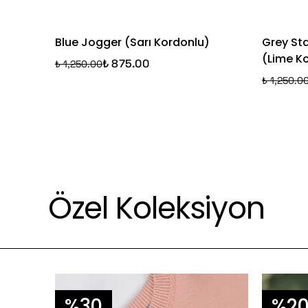
Blue Jogger (Sarı Kordonlu)
Grey St
(Lime K
₺ 875.00
₺ 1,250.00
₺ 1,250.0
Özel Koleksiyon
%30
%2