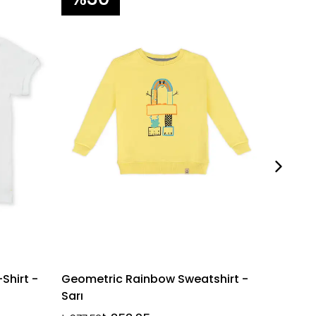
Shirt -
Geometric Rainbow Sweatshirt -
Striped
Sarı
₺ 1,750.