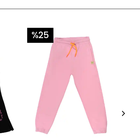
%25
%3