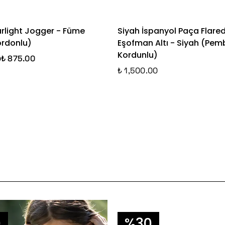
arlight Jogger - Füme
Siyah İspanyol Paça Flare
ordonlu)
Eşofman Altı - Siyah (Pem
Kordunlu)
₺ 875.00
0
₺ 1,500.00
0
%30