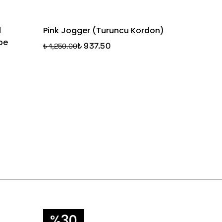
d
Pink Jogger (Turuncu Kordon)
Green 
be
Yeşil (
₺ 937.50
₺ 1,250.00
₺ 1,250.
%30
%2