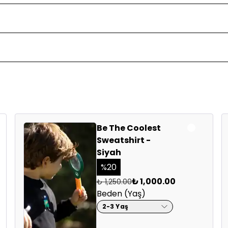
yumlu)
pamuk
Be The Coolest
kullanmayınız.
Sweatshirt -
Siyah
r imalathaneler
at!)
irliği
%
20
ı
₺ 1,000.00
₺ 1,250.00
Beden (Yaş)
2-3 Yaş