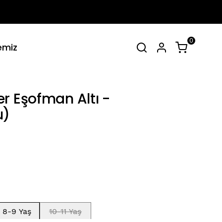
0
emiz
irt Takımlar
Tüm Yaz Koleksiyonu
SEPET
(
0 Ürün
)
r Eşofman Altı -
u)
Alışveriş sepetinizde hiçbir şey yok.
Alışverişe Başla
8-9 Yaş
10-11 Yaş