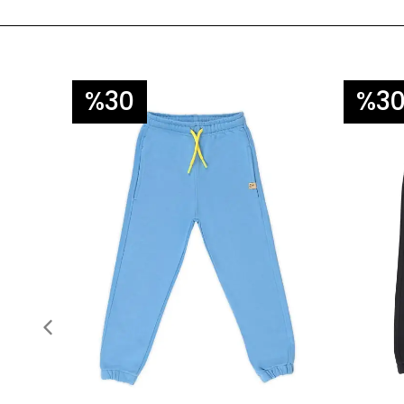
%30
%3