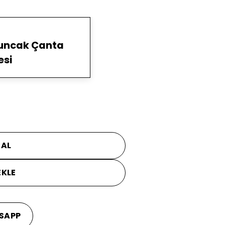
yuncak Çanta
esi
 AL
EKLE
SAPP