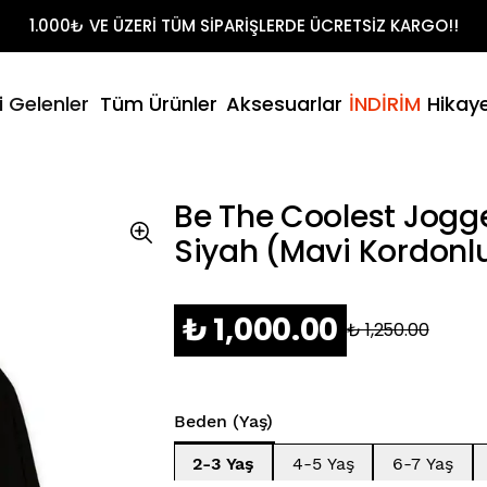
Shirt Takımları
1.000₺ VE ÜZERİ TÜM SİPARİŞLERDE ÜCRETSİZ KARGO!!
t
litikamız
- Yaz
i Gelenler
Tüm Ürünler
Aksesuarlar
İNDİRİM
Hikay
Şort & T-Sh
umuz
Be The Coolest Jogge
Siyah (Mavi Kordonl
₺ 1,000.00
₺ 1,250.00
Beden (Yaş)
2-3 Yaş
4-5 Yaş
6-7 Yaş