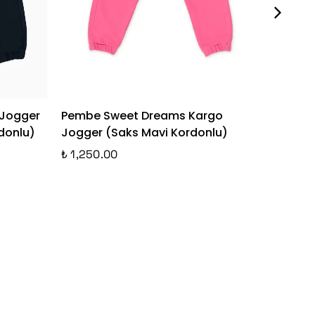
 Jogger
Pembe Sweet Dreams Kargo
Mint D
donlu)
Jogger (Saks Mavi Kordonlu)
Mint (M
₺ 1,250.00
₺ 1,250.