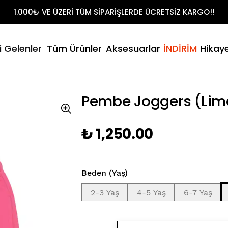
Shirt Takımları
1.000₺ VE ÜZERİ TÜM SİPARİŞLERDE ÜCRETSİZ KARGO!!
t
litikamız
- Yaz
i Gelenler
Tüm Ürünler
Aksesuarlar
İNDİRİM
Hikay
Şort & T-Sh
umuz
Pembe Joggers (Lim
₺ 1,250.00
Beden (Yaş)
2-3 Yaş
4-5 Yaş
6-7 Yaş