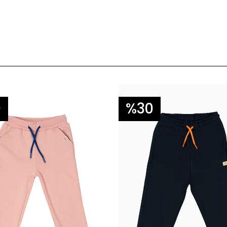
0
%30