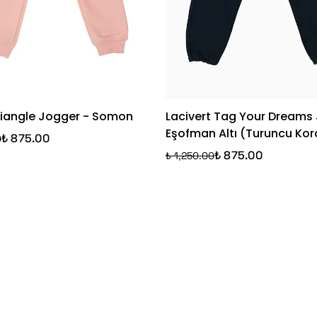
riangle Jogger - Somon
Lacivert Tag Your Dreams
Eşofman Altı (Turuncu Kor
₺ 875.00
0
₺ 875.00
₺ 1,250.00