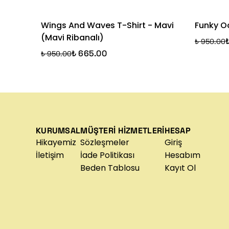
Wings And Waves T-Shirt - Mavi
Funky O
(Mavi Ribanalı)
₺ 950.00
₺ 665.00
₺ 950.00
KURUMSAL
MÜŞTERİ HİZMETLERİ
HESAP
Hikayemiz
Sözleşmeler
Giriş
İletişim
İade Politikası
Hesabım
Beden Tablosu
Kayıt Ol