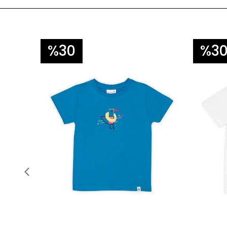
%30
%3