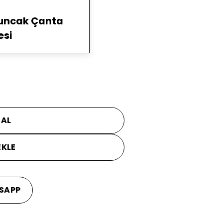
yuncak Çanta
esi
 AL
EKLE
SAPP