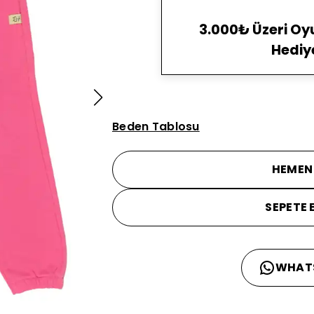
3.000₺ Üzeri O
Hediy
Beden Tablosu
HEMEN
SEPETE 
WHAT