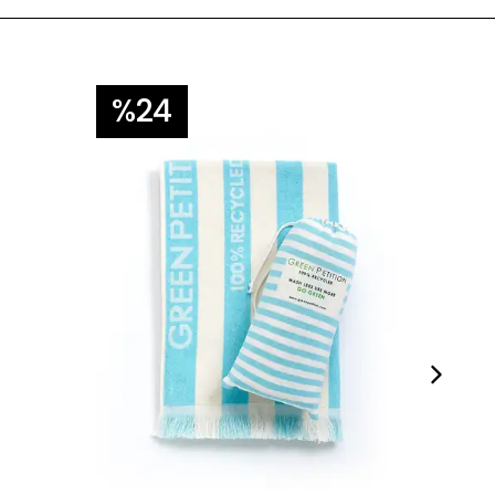
%24
%1