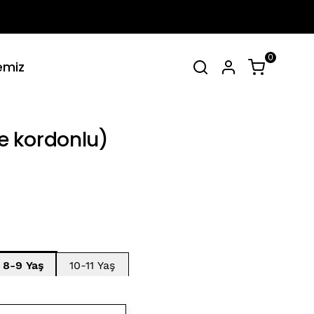
0
emiz
irt Takımlar
Tüm Yaz Koleksiyonu
SEPET
(
0 Ürün
)
e kordonlu)
Alışveriş sepetinizde hiçbir şey yok.
Alışverişe Başla
8-9 Yaş
10-11 Yaş