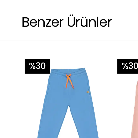
Çevre için daha az yıkayınız 😊.
Benzer Ürünler
%30
%3