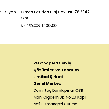
t - Siyah
Green Petition Plaj Havlusu 76 * 142
Follow 
Cm
Ekru
₺ 1,100.00
₺ 1,450.00
₺ 1,100.
2M Cooperation İş
Çözümleri ve Tasarım
Limited Şirketi
Genel Merkez
Demirtaş Dumlupınar OSB
Mah. Çiğdem Sk. No:20 Kapı
No:1 Osmangazi / Bursa