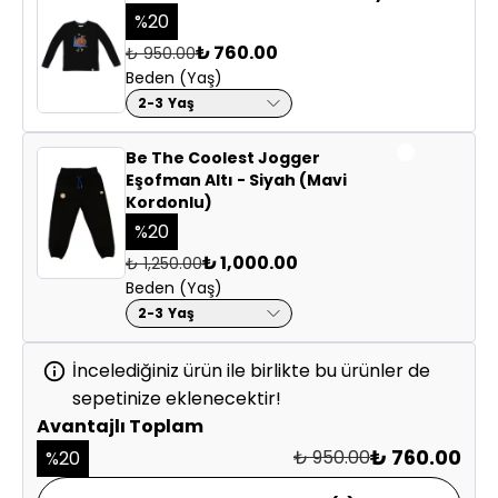
Ağartıcı, granül/beyaz sabun ve kurutma makinesi
%
20
🤝 Sorumlu üretim & adil ticaret:
kullanmayınız.
₺ 760.00
₺ 950.00
Düz zeminde, gölgede kurutunuz.
Beden (Yaş)
Tüm üretim aşamalarında özenle seçilmiş, güvenilir
Düşük ısıda, tersten ütüleyiniz. (Baskı ve nakışa dikkat!)
2-3 Yaş
imalathaneler
Kadın istihdamına öncelik veren aile atölyeleriyle iş
Be The Coolest Jogger
birliği
Eşofman Altı - Siyah (Mavi
Çocuk işçiliğine karşı, eşitlikçi ve etik çalışma şartları
Kordonlu)
%
20
₺ 1,000.00
₺ 1,250.00
Beden (Yaş)
2-3 Yaş
İncelediğiniz ürün ile birlikte bu ürünler de
sepetinize eklenecektir!
Avantajlı Toplam
₺ 760.00
₺ 950.00
%
20