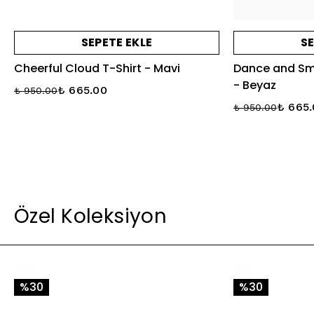
SEPETE EKLE
SE
Cheerful Cloud T-Shirt - Mavi
Dance and Smi
- Beyaz
₺ 665.00
₺ 950.00
₺ 665
₺ 950.00
Özel Koleksiyon
%30
%30