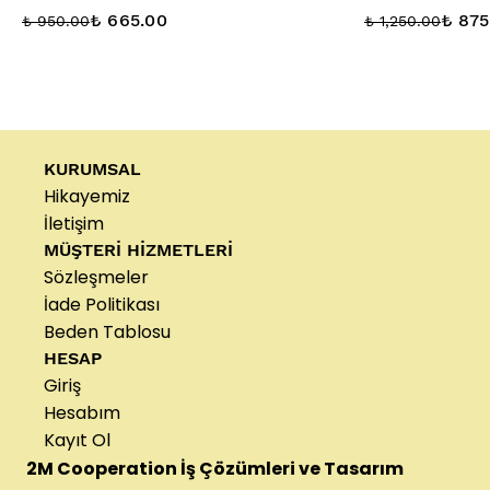
₺ 665.00
₺ 875
₺ 950.00
₺ 1,250.00
KURUMSAL
Hikayemiz
İletişim
MÜŞTERİ HİZMETLERİ
Sözleşmeler
İade Politikası
Beden Tablosu
HESAP
Giriş
Hesabım
Kayıt Ol
2M Cooperation İş Çözümleri ve Tasarım