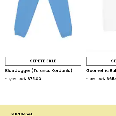
SEPETE EKLE
SE
Blue Jogger (Turuncu Kordonlu)
Geometric Bub
₺ 875.00
₺ 665
₺ 1,250.00
₺ 950.00
KURUMSAL