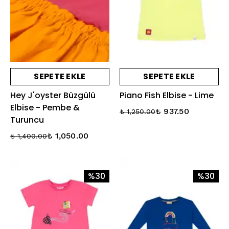
SEPETE EKLE
SEPETE EKLE
Hey J'oyster Büzgülü
Piano Fish Elbise - Lime
Elbise - Pembe &
₺ 937.50
₺ 1,250.00
Turuncu
₺ 1,050.00
₺ 1,400.00
%30
%30