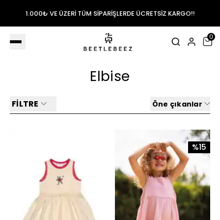
1.000₺ VE ÜZERİ TÜM SİPARİŞLERDE ÜCRETSİZ KARGO!!
0
Elbise
FİLTRE
Öne çıkanlar
%15