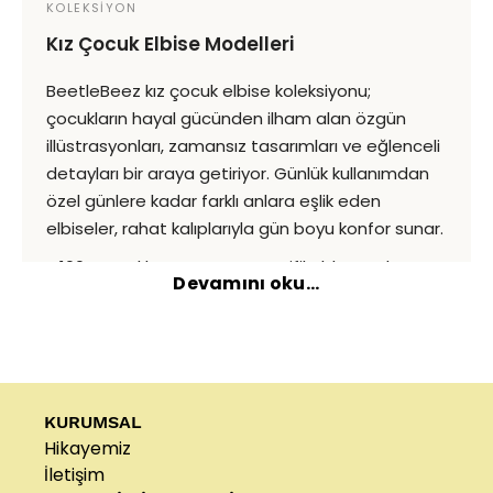
KOLEKSİYON
Kız Çocuk Elbise Modelleri
BeetleBeez kız çocuk elbise koleksiyonu;
çocukların hayal gücünden ilham alan özgün
illüstrasyonları, zamansız tasarımları ve eğlenceli
detayları bir araya getiriyor. Günlük kullanımdan
özel günlere kadar farklı anlara eşlik eden
elbiseler, rahat kalıplarıyla gün boyu konfor sunar.
%100 pamuklu OEKO-TEX® sertifikalı kumaşlar,
Devamını oku...
kaliteli işçilik ve özenle tasarlanmış detaylarla
hazırlanan koleksiyon; yumuşak dokusu, rahat
kesimleri ve özgün tasarımlarıyla çocukların
özgürce hareket etmesi için tasarlanmıştır.
KURUMSAL
• %100 pamuklu OEKO-TEX® sertifikalı kumaşlar
Hikayemiz
İletişim
• Günlük ve özel günlere uygun elbise modelleri