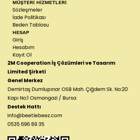
MÜŞTERİ HİZMETLERİ
• Çocukların hayal gücünden ilham alan özgün
Sözleşmeler
illüstrasyonlar
İade Politikası
• Rahat kalıplar ve kaliteli işçilik
Beden Tablosu
HESAP
• Zamansız tasarımlar ve eğlenceli detaylar
Giriş
• Yerel ve sürdürülebilir üretim anlayışı
Hesabım
Kayıt Ol
2M Cooperation İş Çözümleri ve Tasarım
BeetleBeez kız çocuk elbise koleksiyonunu
keşfedin.
Limited Şirketi
Genel Merkez
Demirtaş Dumlupınar OSB Mah. Çiğdem Sk. No:20
Kapı No:1 Osmangazi / Bursa
Destek Hattı
info@beetlebeez.com
0535 696 89 35