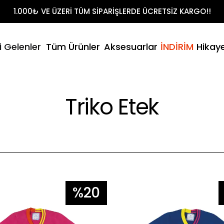
Shirt Takımları
1.000₺ VE ÜZERİ TÜM SİPARİŞLERDE ÜCRETSİZ KARGO!!
t
litikamız
- Yaz
i Gelenler
Tüm Ürünler
Aksesuarlar
İNDİRİM
Hikay
Şort & T-Sh
umuz
Triko Etek
%20