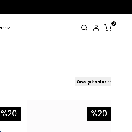
0
emiz
irt Takımlar
Tüm Yaz Koleksiyonu
SEPET
(
0 Ürün
)
Alışveriş sepetinizde hiçbir şey yok.
Öne çıkanlar
Alışverişe Başla
%20
%20