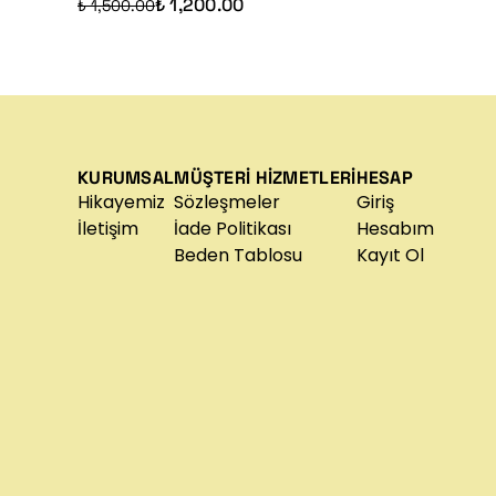
₺ 1,200.00
₺ 1,500.00
KURUMSAL
MÜŞTERİ HİZMETLERİ
HESAP
Hikayemiz
Sözleşmeler
Giriş
İletişim
İade Politikası
Hesabım
Beden Tablosu
Kayıt Ol