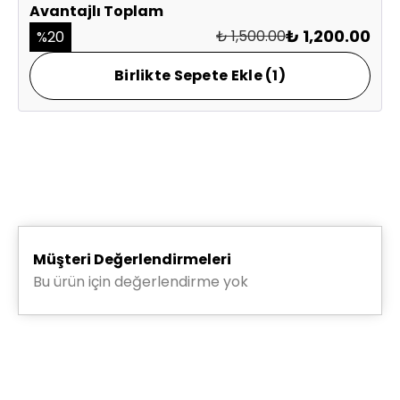
Avantajlı Toplam
₺ 1,200.00
₺ 1,500.00
%
20
Birlikte Sepete Ekle (1)
Saat 15.30'a kadar verilen siparişleriniz
aynı gün
kargolanır.
Diğer saatlerde verilen siparişleriniz ertesi iş günü kargoya
verilir.
Siparişiniz İstanbul ve yakın illere kargoya verildikten
sonraki ilk iş günü, daha uzaktaki illere 2 iş günü içinde
teslim edilir.
Müşteri Değerlendirmeleri
Tüm siparişleriniz HepsiJet ve Aras Kargo ile
Bu ürün için değerlendirme yok
gönderilmektedir.