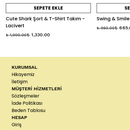
SEPETE EKLE
SE
Cute Shark Şort & T-Shirt Takım -
Swing & Smile 
Lacivert
₺ 665
₺ 950.00
₺ 1,330.00
₺ 1,900.00
KURUMSAL
Hikayemiz
İletişim
MÜŞTERİ HİZMETLERİ
Sözleşmeler
İade Politikası
Beden Tablosu
HESAP
Giriş