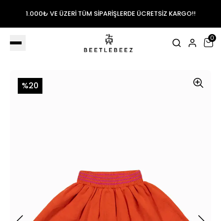
1.000₺ VE ÜZERİ TÜM SİPARİŞLERDE ÜCRETSİZ KARGO!!
0
%20