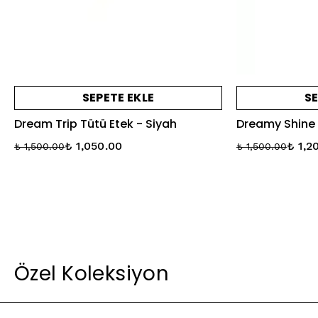
SEPETE EKLE
SE
Dream Trip Tütü Etek - Siyah
Dreamy Shine T
₺ 1,050.00
₺ 1,2
₺ 1,500.00
₺ 1,500.00
Özel Koleksiyon