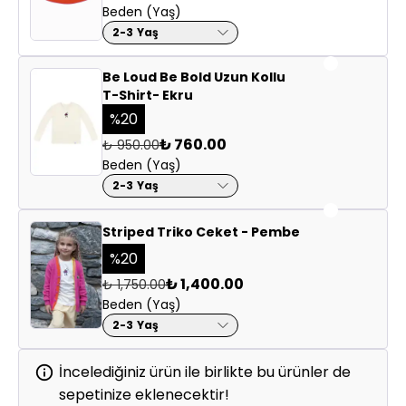
Ağartıcı, granül/beyaz sabun ve çamaşır suyu kesinlikle
Beden (Yaş)
Tüm üretim aşamalarında özenle seçilmiş, güvenilir
kullanmayınız.
2-3 Yaş
imalathaneler
Düz zeminde, gölgede kurutunuz.
Kadın istihdamına öncelik veren aile atölyeleriyle iş
Askıda uzun süre beklemeyiniz, formunu korumak için
Be Loud Be Bold Uzun Kollu
birliği
katlayarak muhafaza ediniz!
T-Shirt- Ekru
Çocuk işçiliğine karşı, eşitlikçi ve etik çalışma şartları
Düşük ısıda, tersten ütüleyiniz. (Baskı ve nakışa dikkat!)
%
20
₺ 760.00
₺ 950.00
Beden (Yaş)
2-3 Yaş
Striped Triko Ceket - Pembe
%
20
₺ 1,400.00
₺ 1,750.00
Beden (Yaş)
2-3 Yaş
İncelediğiniz ürün ile birlikte bu ürünler de
sepetinize eklenecektir!