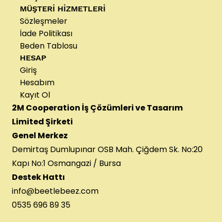
MÜŞTERİ HİZMETLERİ
Sözleşmeler
İade Politikası
Beden Tablosu
HESAP
Giriş
Hesabım
Kayıt Ol
2M Cooperation İş Çözümleri ve Tasarım
Limited Şirketi
Genel Merkez
Demirtaş Dumlupınar OSB Mah. Çiğdem Sk. No:20
Kapı No:1 Osmangazi / Bursa
Destek Hattı
info@beetlebeez.com
0535 696 89 35