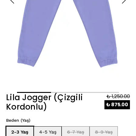
Lila Jogger (Çizgili
₺ 1,250.00
₺ 875.00
Kordonlu)
Beden (Yaş)
2-3 Yaş
4-5 Yaş
6-7 Yaş
8-9 Yaş