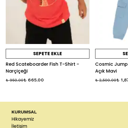
SEPETE EKLE
SE
Red Scateboarder Fish T-Shirt -
Cosmic Jump 
Narçiçeği
Açık Mavi
₺ 665.00
₺ 1,8
₺ 950.00
₺ 2,500.00
KURUMSAL
Hikayemiz
İletişim