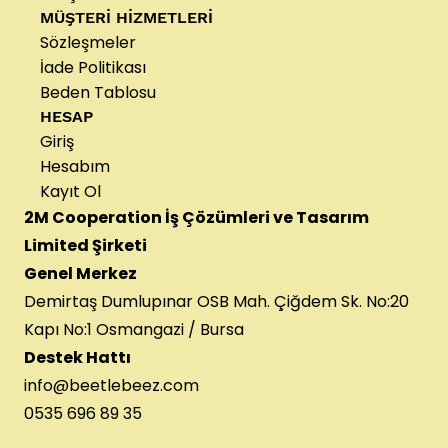
MÜŞTERİ HİZMETLERİ
Sözleşmeler
İade Politikası
Beden Tablosu
HESAP
Giriş
Hesabım
Kayıt Ol
2M Cooperation İş Çözümleri ve Tasarım
Limited Şirketi
Genel Merkez
Demirtaş Dumlupınar OSB Mah. Çiğdem Sk. No:20
Kapı No:1 Osmangazi / Bursa
Destek Hattı
info@beetlebeez.com
0535 696 89 35