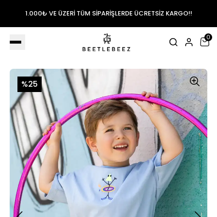
1.000₺ VE ÜZERİ TÜM SİPARİŞLERDE ÜCRETSİZ KARGO!!
0
%25