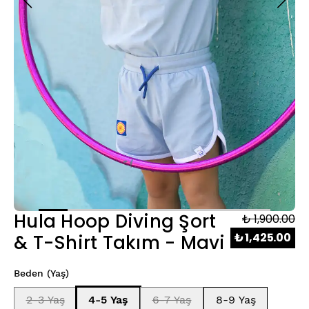
Hula Hoop Diving Şort
₺ 1,900.00
₺ 1,425.00
& T-Shirt Takım - Mavi
Beden (Yaş)
2-3 Yaş
4-5 Yaş
6-7 Yaş
8-9 Yaş