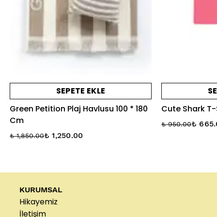
SEPETE EKLE
SE
Green Petition Plaj Havlusu 100 * 180
Cute Shark T-
Cm
₺ 665
₺ 950.00
₺ 1,250.00
₺ 1,850.00
KURUMSAL
Hikayemiz
İletişim