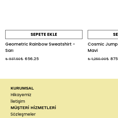
SEPETE EKLE
SE
Geometric Rainbow Sweatshirt -
Cosmic Jump S
Sarı
Mavi
₺ 656.25
₺ 875
₺ 937.50
₺ 1,250.00
KURUMSAL
Hikayemiz
İletişim
MÜŞTERİ HİZMETLERİ
Sözleşmeler