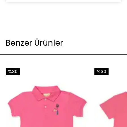
Tüm üretim aşamalarında özenle seçilmiş, güvenilir
imalathaneler
Kadın istihdamına öncelik veren aile atölyeleriyle iş
birliği
Çocuk işçiliğine karşı, eşitlikçi ve etik çalışma şartları
Benzer Ürünler
%30
%30