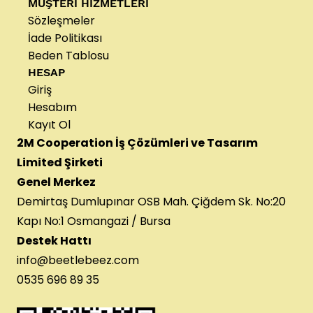
MÜŞTERİ HİZMETLERİ
Sözleşmeler
İade Politikası
Beden Tablosu
HESAP
Giriş
Hesabım
Kayıt Ol
2M Cooperation İş Çözümleri ve Tasarım
Limited Şirketi
Genel Merkez
Demirtaş Dumlupınar OSB Mah. Çiğdem Sk. No:20
Kapı No:1 Osmangazi / Bursa
Destek Hattı
info@beetlebeez.com
0535 696 89 35