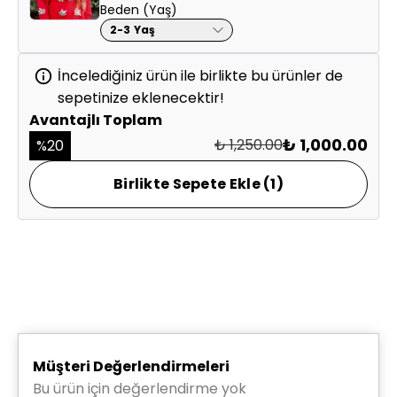
Beden (Yaş)
2-3 Yaş
İncelediğiniz ürün ile birlikte bu ürünler de
sepetinize eklenecektir!
Avantajlı Toplam
₺ 1,000.00
₺ 1,250.00
%
20
Birlikte Sepete Ekle (1)
Saat 15.30'a kadar verilen siparişleriniz
aynı gün
kargolanır.
Diğer saatlerde verilen siparişleriniz ertesi iş günü kargoya
verilir.
Siparişiniz İstanbul ve yakın illere kargoya verildikten
sonraki ilk iş günü, daha uzaktaki illere 2 iş günü içinde
teslim edilir.
Tüm siparişleriniz HepsiJet ve Aras Kargo ile
gönderilmektedir.
Müşteri Değerlendirmeleri
Bu ürün için değerlendirme yok