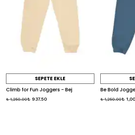
SEPETE EKLE
SE
Climb for Fun Joggers - Bej
Be Bold Jogge
₺ 937.50
₺ 1,0
₺ 1,250.00
₺ 1,250.00