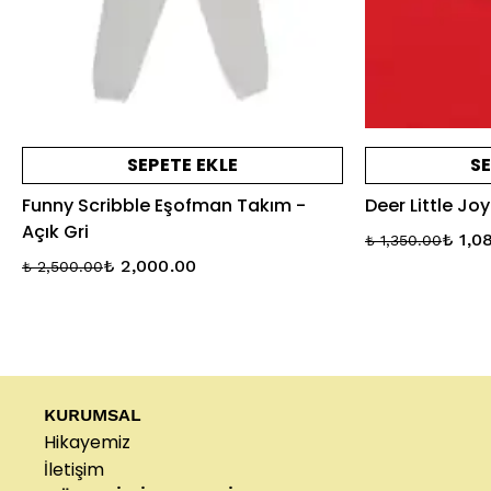
SEPETE EKLE
SE
Funny Scribble Eşofman Takım -
Deer Little Joy
Açık Gri
₺ 1,0
₺ 1,350.00
₺ 2,000.00
₺ 2,500.00
KURUMSAL
Hikayemiz
İletişim