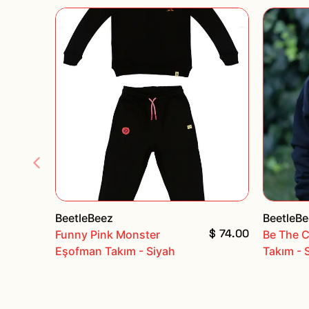
BeetleBeez
BeetleB
$ 74.00
Funny Pink Monster
Be The 
Eşofman Takım - Siyah
Takım - 