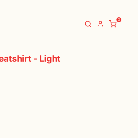
TIALS
DAILY ESSENTIALS
0
BASKET
(
0 Items
)
atshirt - Light
You have nothing in your shopping cart.
Start Shopping