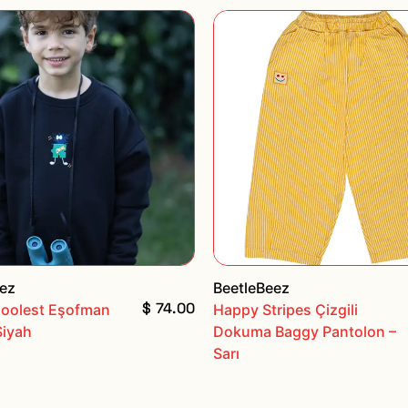
eez
BeetleBeez
$ 74.00
Coolest Eşofman
Happy Stripes Çizgili
Siyah
Dokuma Baggy Pantolon –
Sarı