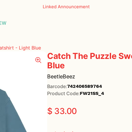
Linked Announcement
THE ESSEN
EW
GLASSES
shirt - Light Blue
Catch The Puzzle Swe
Blue
BeetleBeez
Barcode
:
742406589764
Product Code
:
FW21SS_4
$ 33.00