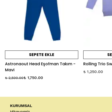
SEPETE EKLE
SE
Astronaout Head Eşofman Takım -
Rolling Trio Sw
Mavi
₺ 1,250.00
₺ 1,750.00
₺ 2,500.00
KURUMSAL
Hikayemiz