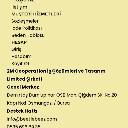
İletişim
MÜŞTERİ HİZMETLERİ
Sözleşmeler
İade Politikası
Beden Tablosu
HESAP
Giriş
Hesabım
Kayıt Ol
2M Cooperation İş Çözümleri ve Tasarım
Limited Şirketi
Genel Merkez
Demirtaş Dumlupınar OSB Mah. Çiğdem Sk. No:20
Kapı No:1 Osmangazi / Bursa
Destek Hattı
info@beetlebeez.com
0535 696 89 35