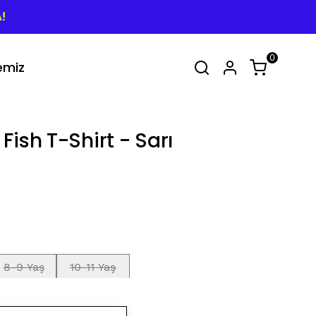
!
0
emiz
irt Takımlar
Tüm Yaz Koleksiyonu
SEPET
(
0 Ürün
)
ish T-Shirt - Sarı
Alışveriş sepetinizde hiçbir şey yok.
Alışverişe Başla
8-9 Yaş
10-11 Yaş