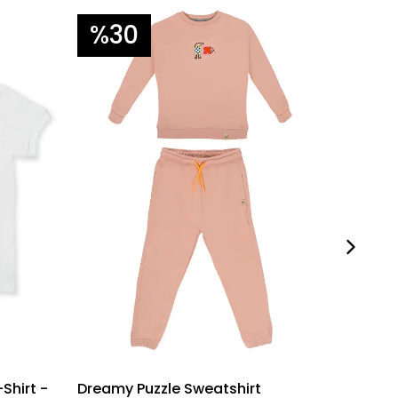
%30
%3
Shirt -
Dreamy Puzzle Sweatshirt
Fill In 