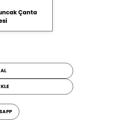
yuncak Çanta
esi
 AL
EKLE
SAPP