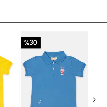
%30
%3