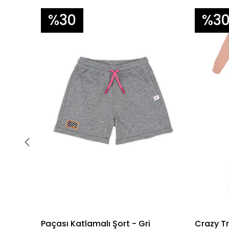
%30
%3
Paçası Katlamalı Şort - Gri
Crazy Tr