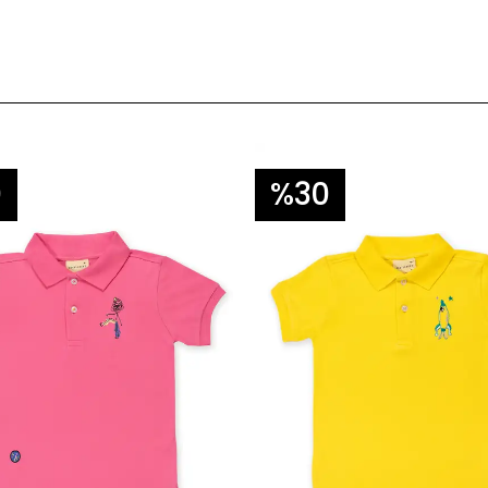
0
%30