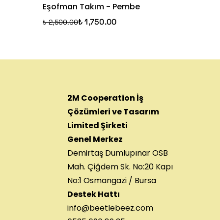
Eşofman Takım - Pembe
₺ 950.00
₺ 1,750.00
₺ 2,500.00
2M Cooperation İş
Çözümleri ve Tasarım
Limited Şirketi
Genel Merkez
Demirtaş Dumlupınar OSB
Mah. Çiğdem Sk. No:20 Kapı
No:1 Osmangazi / Bursa
Destek Hattı
info@beetlebeez.com