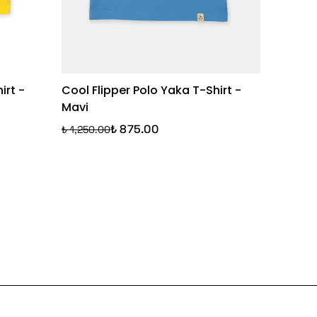
irt -
Cool Flipper Polo Yaka T-Shirt -
Purple 
Mavi
Lila
₺ 875.00
₺ 1,250.00
₺ 1,250.