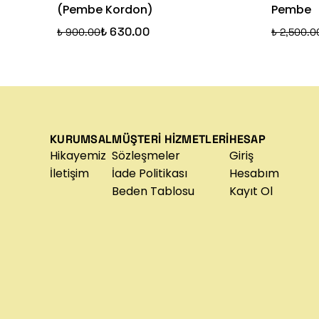
(Pembe Kordon)
Pembe
₺ 630.00
₺ 900.00
₺ 2,500.0
KURUMSAL
MÜŞTERİ HİZMETLERİ
HESAP
Hikayemiz
Sözleşmeler
Giriş
İletişim
İade Politikası
Hesabım
Beden Tablosu
Kayıt Ol