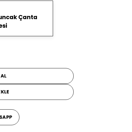
yuncak Çanta
esi
 AL
EKLE
SAPP