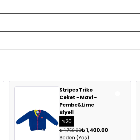
pamuk
ME önerilir!
Stripes Triko
Ceket - Mavi -
ikle kullanmayınız.
Pembe&Lime
r imalathaneler
Biyeli
irliği
in katlayarak muhafaza ediniz!
ı
%
20
at!)
₺ 1,400.00
₺ 1,750.00
Beden (Yaş)