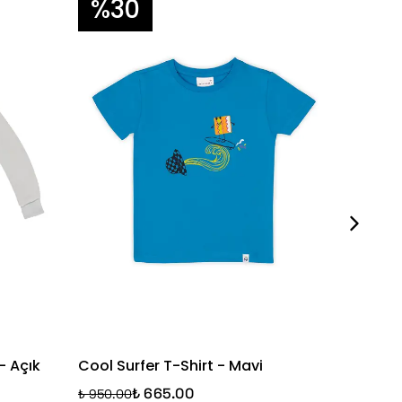
%30
%3
- Açık
Cool Surfer T-Shirt - Mavi
Orange 
Turunc
₺ 665.00
₺ 950.00