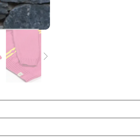
ncu & Pembe & Lime Çizgili Biyeli