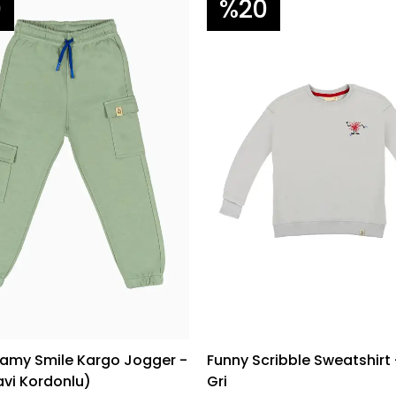
0
%20
eamy Smile Kargo Jogger -
Funny Scribble Sweatshirt 
avi Kordonlu)
Gri