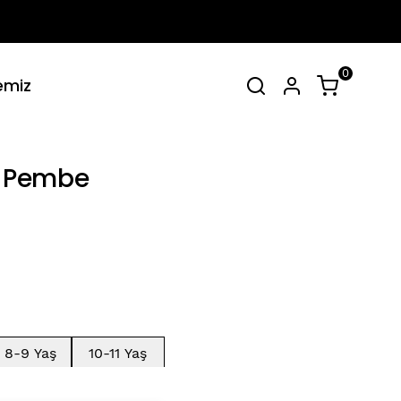
0
emiz
irt Takımlar
Tüm Yaz Koleksiyonu
SEPET
(
0 Ürün
)
- Pembe
Alışveriş sepetinizde hiçbir şey yok.
Alışverişe Başla
8-9 Yaş
10-11 Yaş