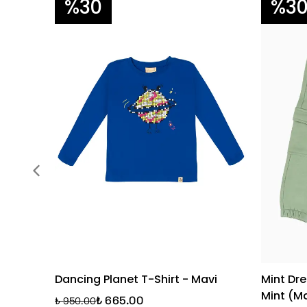
%30
%3
Dancing Planet T-Shirt - Mavi
Mint Dr
Mint (M
₺ 665.00
₺ 950.00