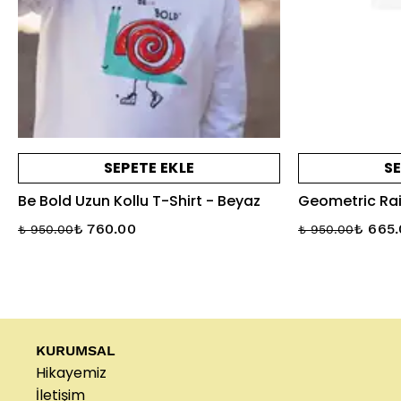
SEPETE EKLE
SE
Be Bold Uzun Kollu T-Shirt - Beyaz
Geometric Rai
₺ 760.00
₺ 665
₺ 950.00
₺ 950.00
KURUMSAL
Hikayemiz
İletişim