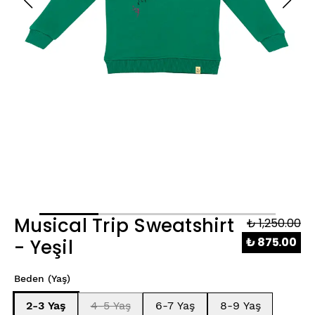
Musical Trip Sweatshirt
₺ 1,250.00
₺ 875.00
- Yeşil
Beden (Yaş)
2-3 Yaş
4-5 Yaş
6-7 Yaş
8-9 Yaş