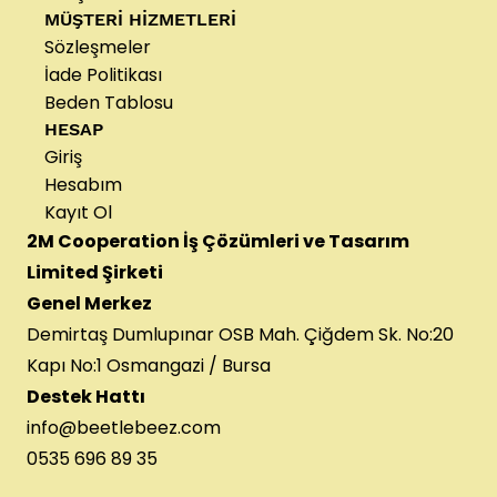
MÜŞTERİ HİZMETLERİ
Sözleşmeler
İade Politikası
Beden Tablosu
HESAP
Giriş
Hesabım
Kayıt Ol
2M Cooperation İş Çözümleri ve Tasarım
Limited Şirketi
Genel Merkez
Demirtaş Dumlupınar OSB Mah. Çiğdem Sk. No:20
Kapı No:1 Osmangazi / Bursa
Destek Hattı
info@beetlebeez.com
0535 696 89 35