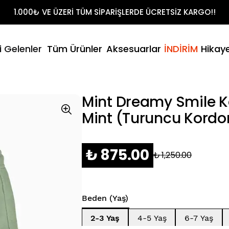
Shirt Takımları
1.000₺ VE ÜZERİ TÜM SİPARİŞLERDE ÜCRETSİZ KARGO!!
t
litikamız
- Yaz
i Gelenler
Tüm Ürünler
Aksesuarlar
İNDİRİM
Hikay
Şort & T-Sh
umuz
Mint Dreamy Smile K
Mint (Turuncu Kordo
₺ 875.00
₺ 1,250.00
Beden (Yaş)
2-3 Yaş
4-5 Yaş
6-7 Yaş