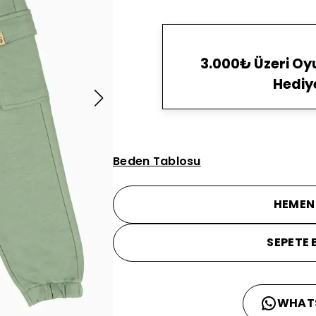
3.000₺ Üzeri O
Hediy
Beden Tablosu
HEMEN
SEPETE 
WHAT