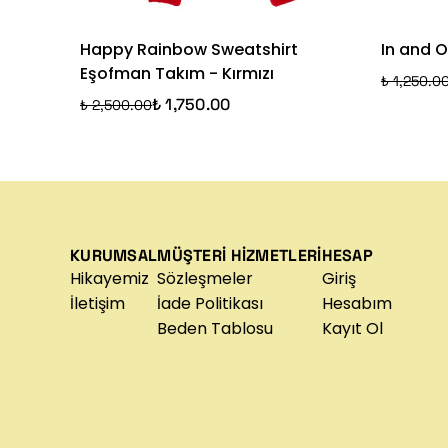
Happy Rainbow Sweatshirt
In and 
Eşofman Takım - Kırmızı
₺ 1,250.0
₺ 1,750.00
₺ 2,500.00
KURUMSAL
MÜŞTERİ HİZMETLERİ
HESAP
Hikayemiz
Sözleşmeler
Giriş
İletişim
İade Politikası
Hesabım
Beden Tablosu
Kayıt Ol