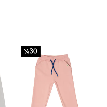
%30
%2