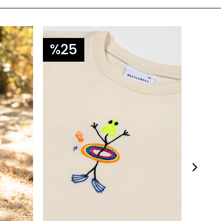
%25
%3