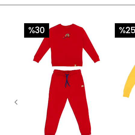
%30
%2