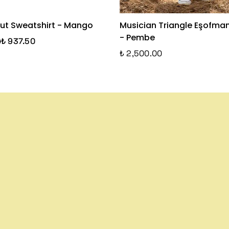
Out Sweatshirt - Mango
Musician Triangle Eşofma
- Pembe
₺ 937.50
0
₺ 2,500.00