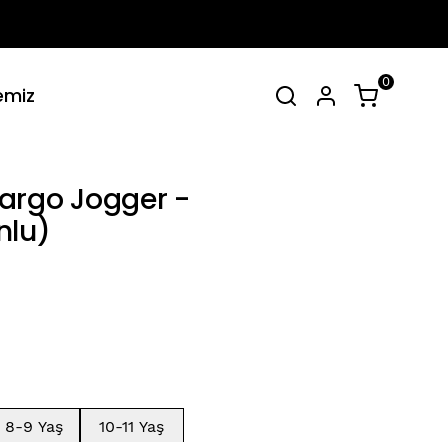
0
emiz
irt Takımlar
Tüm Yaz Koleksiyonu
SEPET
(
0 Ürün
)
argo Jogger -
nlu)
Alışveriş sepetinizde hiçbir şey yok.
Alışverişe Başla
8-9 Yaş
10-11 Yaş