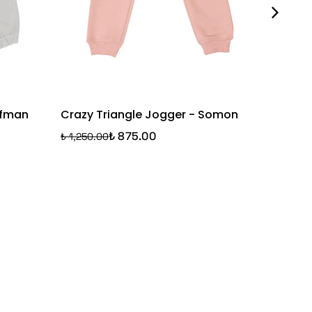
ofman
Crazy Triangle Jogger - Somon
Let's P
Açık Gr
₺ 875.00
₺ 1,250.00
₺ 1,250.