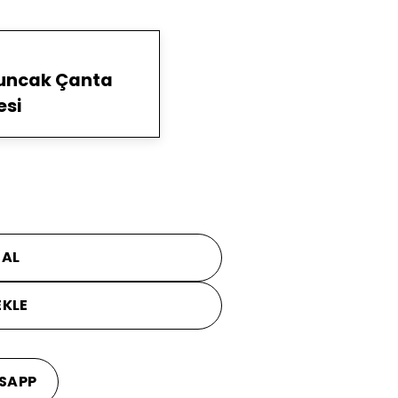
yuncak Çanta
esi
 AL
EKLE
SAPP