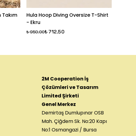
n Takım
Hula Hoop Diving Oversize T-Shirt
Happy 
- Ekru
Mavi
₺ 712.50
₺ 950.00
₺ 1,250.
2M Cooperation İş
Çözümleri ve Tasarım
Limited Şirketi
Genel Merkez
Demirtaş Dumlupınar OSB
Mah. Çiğdem Sk. No:20 Kapı
No:1 Osmangazi / Bursa