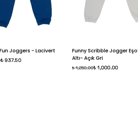
Fun Joggers - Lacivert
Funny Scribble Jogger Eş
Altı- Açık Gri
₺ 937.50
0
₺ 1,000.00
₺ 1,250.00