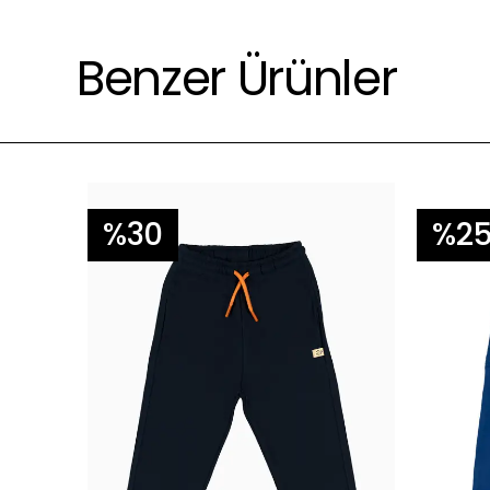
Çevre için daha az yıkayınız 😊.
Benzer Ürünler
%30
%2