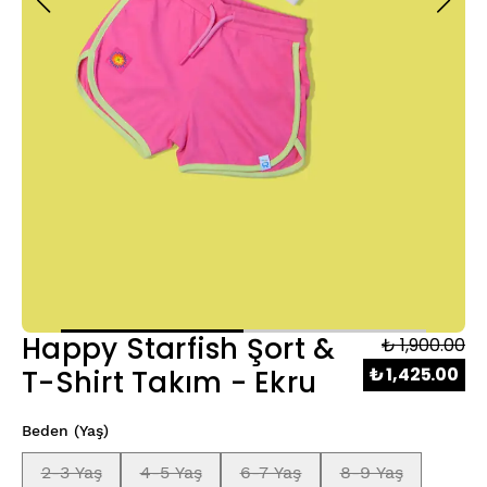
Happy Starfish Şort &
₺ 1,900.00
₺ 1,425.00
T-Shirt Takım - Ekru
Beden (Yaş)
2-3 Yaş
4-5 Yaş
6-7 Yaş
8-9 Yaş