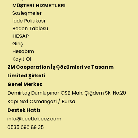
MÜŞTERİ HİZMETLERİ
Sözleşmeler
İade Politikası
Beden Tablosu
HESAP
Giriş
Hesabım
Kayıt Ol
2M Cooperation İş Çözümleri ve Tasarım
Limited Şirketi
Genel Merkez
Demirtaş Dumlupınar OSB Mah. Çiğdem Sk. No:20
Kapı No:1 Osmangazi / Bursa
Destek Hattı
info@beetlebeez.com
0535 696 89 35