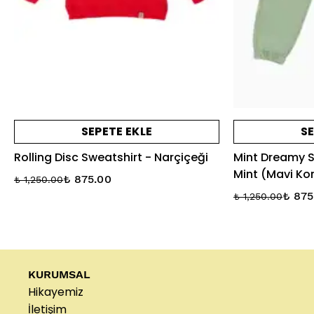
SEPETE EKLE
SE
Rolling Disc Sweatshirt - Narçiçeği
Mint Dreamy S
Mint (Mavi Ko
₺ 875.00
₺ 1,250.00
₺ 875
₺ 1,250.00
KURUMSAL
Hikayemiz
İletişim