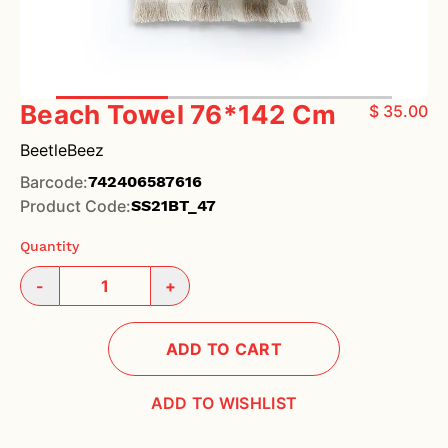
Beach Towel 76*142 Cm
$ 35.00
BeetleBeez
Barcode
:
742406587616
Product Code
:
SS21BT_47
Quantity
-
+
ADD TO CART
ADD TO WISHLIST