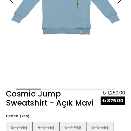
Cosmic Jump
₺ 1,250.00
₺ 875.00
Sweatshirt - Açık Mavi
Beden (Yaş)
2-3 Yaş
4-5 Yaş
6-7 Yaş
8-9 Yaş