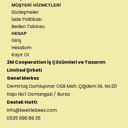
MÜŞTERİ HİZMETLERİ
Sözleşmeler
İade Politikası
Beden Tablosu
HESAP
Giriş
Hesabım
Kayıt Ol
2M Cooperation İş Çözümleri ve Tasarım
Limited Şirketi
Genel Merkez
Demirtaş Dumlupınar OSB Mah. Çiğdem Sk. No:20
Kapı No:1 Osmangazi / Bursa
Destek Hattı
info@beetlebeez.com
0535 696 89 35