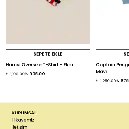
SEPETE EKLE
SE
Hamsi Oversize T-Shirt - Ekru
Captain Pengu
Mavi
₺ 935.00
₺ 1,100.00
₺ 875
₺ 1,250.00
KURUMSAL
Hikayemiz
İletişim