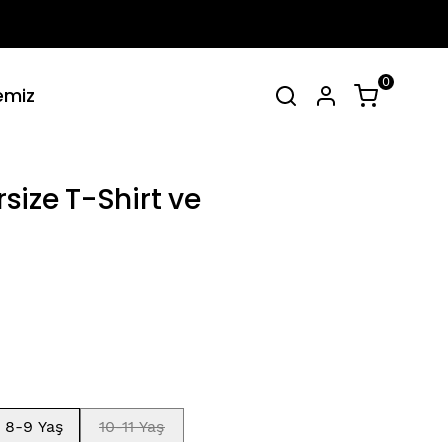
0
emiz
irt Takımlar
Tüm Yaz Koleksiyonu
SEPET
(
0 Ürün
)
ize T-Shirt ve
Alışveriş sepetinizde hiçbir şey yok.
Alışverişe Başla
8-9 Yaş
10-11 Yaş