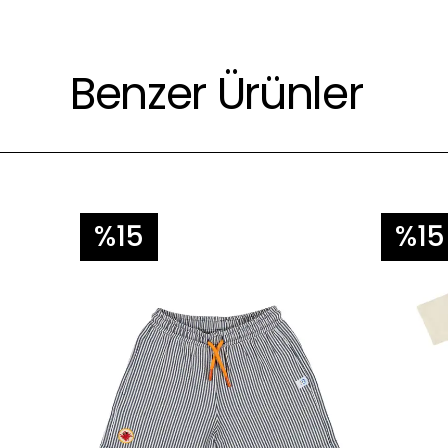
Gölgede asarak kurutunuz ve tersten ütüleyiniz.
Çevre için daha az yıkayınız 😊.
Benzer Ürünler
%15
%15