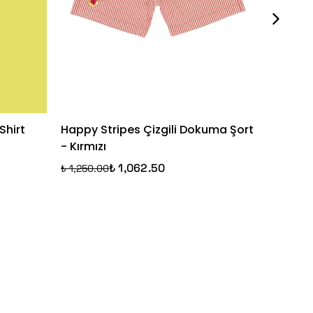
Shirt
Happy Stripes Çizgili Dokuma Şort
Cute Sh
- Kırmızı
Laciver
₺ 1,062.50
₺ 1,250.00
₺ 1,900.