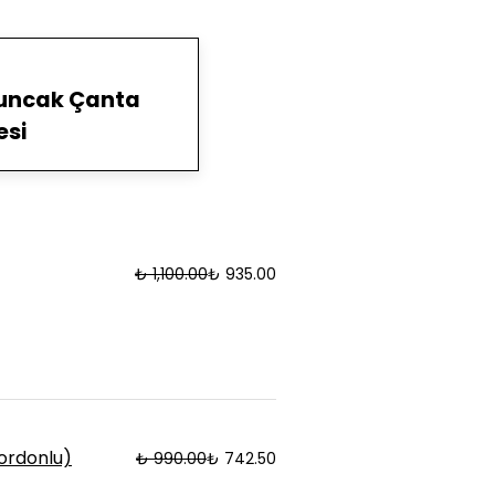
yuncak Çanta
esi
₺ 1,100.00
₺ 935.00
Kordonlu)
₺ 990.00
₺ 742.50