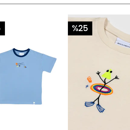
5
%25