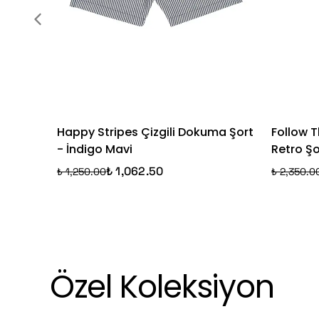
Happy Stripes Çizgili Dokuma Şort
Follow T
- İndigo Mavi
Retro Ş
₺ 1,062.50
₺ 1,250.00
₺ 2,350.0
Özel Koleksiyon