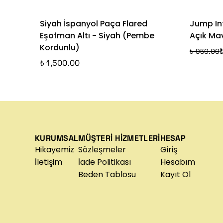
Siyah İspanyol Paça Flared
Jump Int
Eşofman Altı - Siyah (Pembe
Açık Mav
Kordunlu)
₺ 950.00
₺ 1,500.00
KURUMSAL
MÜŞTERİ HİZMETLERİ
HESAP
Hikayemiz
Sözleşmeler
Giriş
İletişim
İade Politikası
Hesabım
Beden Tablosu
Kayıt Ol