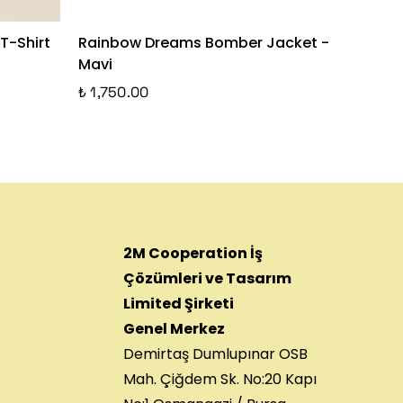
T-Shirt
Rainbow Dreams Bomber Jacket -
Dancing
Mavi
Kırmızı
₺ 1,750.00
₺ 950.00
2M Cooperation İş
Çözümleri ve Tasarım
Limited Şirketi
Genel Merkez
Demirtaş Dumlupınar OSB
Mah. Çiğdem Sk. No:20 Kapı