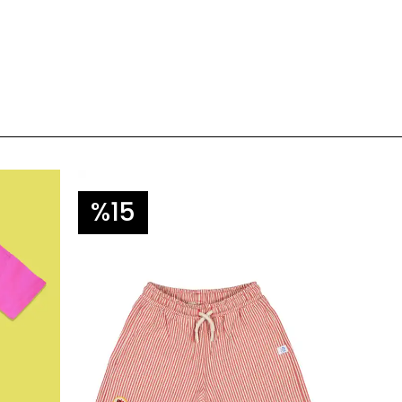
%15
%3