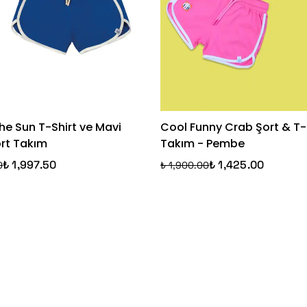
he Sun T-Shirt ve Mavi
Cool Funny Crab Şort & T-
ort Takım
Takım - Pembe
₺ 1,997.50
₺ 1,425.00
0
₺ 1,900.00