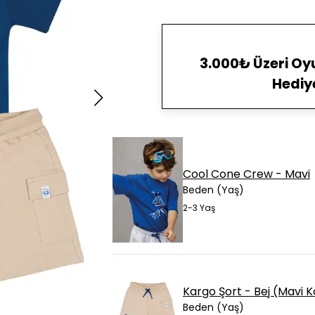
3.000₺ Üzeri O
Hediy
Cool Cone Crew - Mavi
Beden (Yaş)
2-3 Yaş
Kargo Şort - Bej (Mavi 
Beden (Yaş)