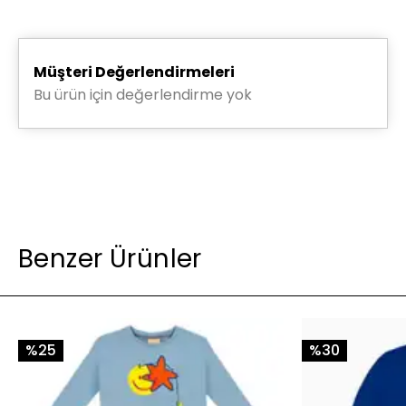
Müşteri Değerlendirmeleri
Saat 15.30'a kadar verilen siparişleriniz
aynı gün
kargolanır.
Bu ürün için değerlendirme yok
Diğer saatlerde verilen siparişleriniz ertesi iş günü kargoya
verilir.
Siparişiniz İstanbul ve yakın illere kargoya verildikten
sonraki ilk iş günü, daha uzaktaki illere 2 iş günü içinde
teslim edilir.
Tüm siparişleriniz HepsiJet ve Aras Kargo ile
gönderilmektedir.
Benzer Ürünler
%25
%30