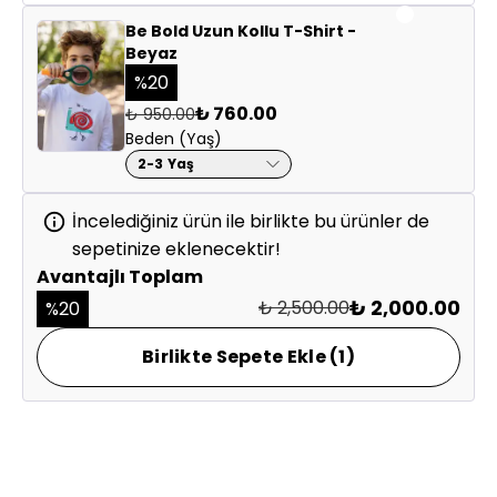
Kadın istihdamına öncelik veren aile atölyeleriyle iş
Be Bold Uzun Kollu T-Shirt -
birliği
Beyaz
Çocuk işçiliğine karşı, eşitlikçi ve etik çalışma şartları
%
20
₺ 760.00
₺ 950.00
Beden (Yaş)
2-3 Yaş
İncelediğiniz ürün ile birlikte bu ürünler de
sepetinize eklenecektir!
Avantajlı Toplam
₺ 2,000.00
₺ 2,500.00
%
20
Birlikte Sepete Ekle (1)