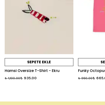
SEPETE EKLE
SE
Hamsi Oversize T-Shirt - Ekru
Funky Octopus
₺ 935.00
₺ 665
₺ 1,100.00
₺ 950.00