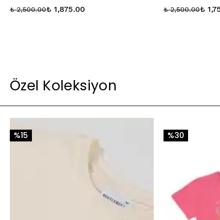
₺ 1,875.00
₺ 1,7
₺ 2,500.00
₺ 2,500.00
Özel Koleksiyon
%15
%30