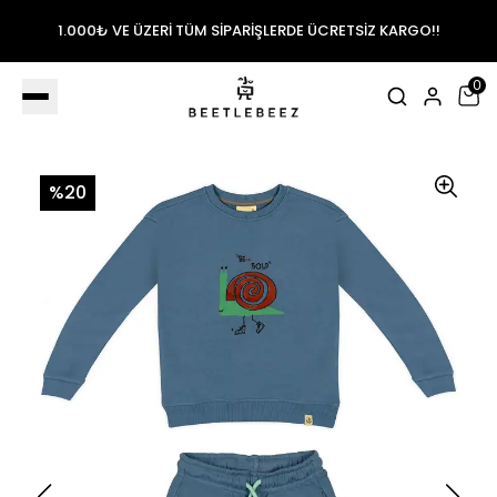
1.000₺ VE ÜZERİ TÜM SİPARİŞLERDE ÜCRETSİZ KARGO!!
0
%20