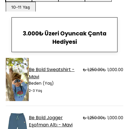
10-11 Yaş
3.000₺ Üzeri Oyuncak Çanta
Hediyesi
Be Bold Sweatshirt -
₺ 1,250.00
₺ 1,000.00
Mavi
Beden (Yaş)
2-3 Yaş
Be Bold Jogger
₺ 1,250.00
₺ 1,000.00
Eşofman Altı - Mavi