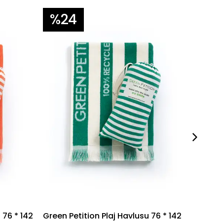
%24
%2
 76 * 142
Green Petition Plaj Havlusu 76 * 142
Stripes