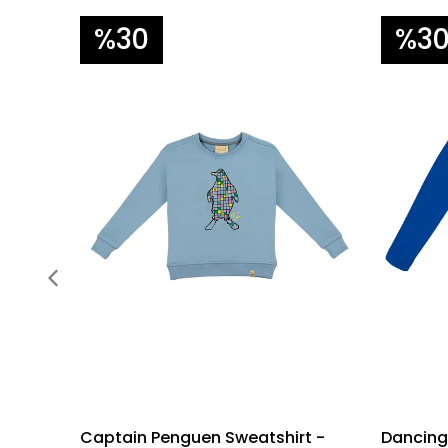
%30
%3
Captain Penguen Sweatshirt -
Dancing 