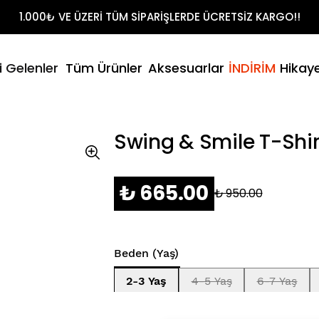
Shirt Takımları
1.000₺ VE ÜZERİ TÜM SİPARİŞLERDE ÜCRETSİZ KARGO!!
t
litikamız
- Yaz
i Gelenler
Tüm Ürünler
Aksesuarlar
İNDİRİM
Hikay
Şort & T-Sh
umuz
Swing & Smile T-Shir
₺ 665.00
₺ 950.00
Beden (Yaş)
2-3 Yaş
4-5 Yaş
6-7 Yaş