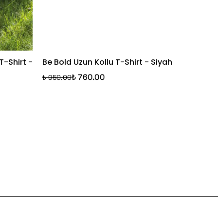
T-Shirt -
Be Bold Uzun Kollu T-Shirt - Siyah
Be Loud
Shirt- 
₺ 760.00
₺ 950.00
₺ 950.00