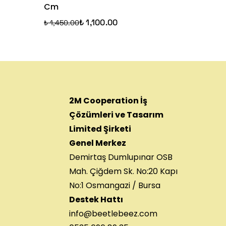
Cm
Pembe&
₺ 1,100.00
₺ 1,450.00
₺ 1,750.
2M Cooperation İş
Çözümleri ve Tasarım
Limited Şirketi
Genel Merkez
Demirtaş Dumlupınar OSB
Mah. Çiğdem Sk. No:20 Kapı
No:1 Osmangazi / Bursa
Destek Hattı
info@beetlebeez.com