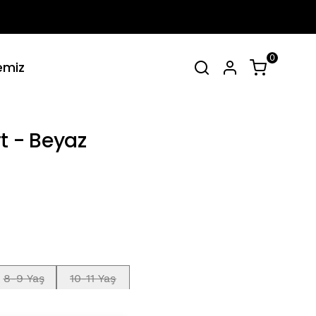
0
emiz
irt Takımlar
Tüm Yaz Koleksiyonu
SEPET
(
0 Ürün
)
t - Beyaz
Alışveriş sepetinizde hiçbir şey yok.
Alışverişe Başla
8-9 Yaş
10-11 Yaş