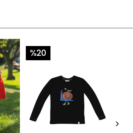
%20
%2