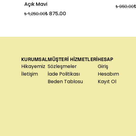
Açık Mavi
₺ 950.00
₺ 875.00
₺ 1,250.00
KURUMSAL
MÜŞTERİ HİZMETLERİ
HESAP
Hikayemiz
Sözleşmeler
Giriş
İletişim
İade Politikası
Hesabım
Beden Tablosu
Kayıt Ol