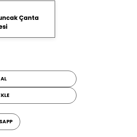
yuncak Çanta
esi
 AL
EKLE
SAPP