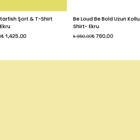
arfish Şort & T-Shirt
Be Loud Be Bold Uzun Kollu
Ekru
Shirt- Ekru
₺ 1,425.00
₺ 760.00
0
₺ 950.00