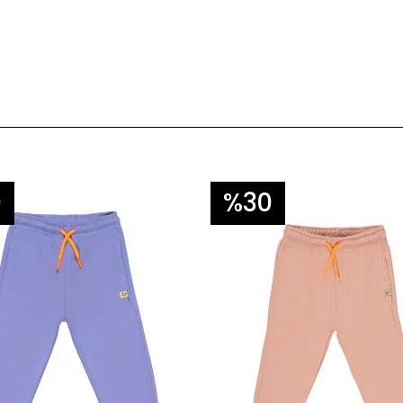
0
%30