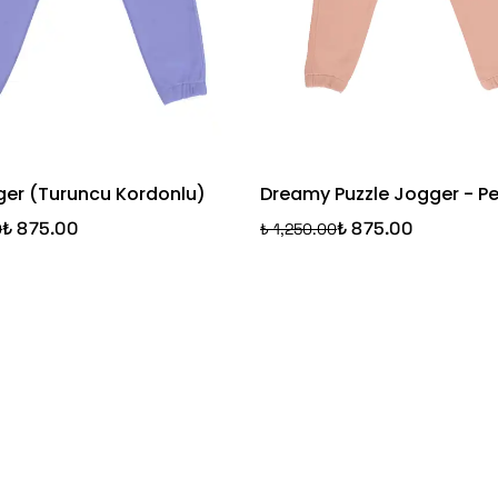
gger (Turuncu Kordonlu)
Dreamy Puzzle Jogger - 
₺ 875.00
₺ 875.00
0
₺ 1,250.00