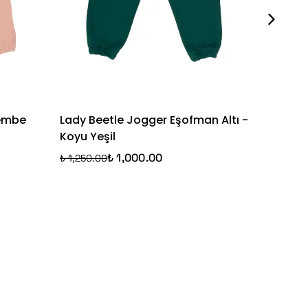
Pembe
Lady Beetle Jogger Eşofman Altı -
Be Bold
Koyu Yeşil
Mavi
₺ 1,000.00
₺ 1,250.00
₺ 1,250.