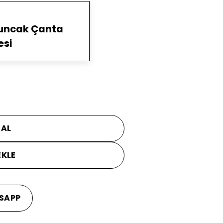
yuncak Çanta
esi
 AL
EKLE
SAPP