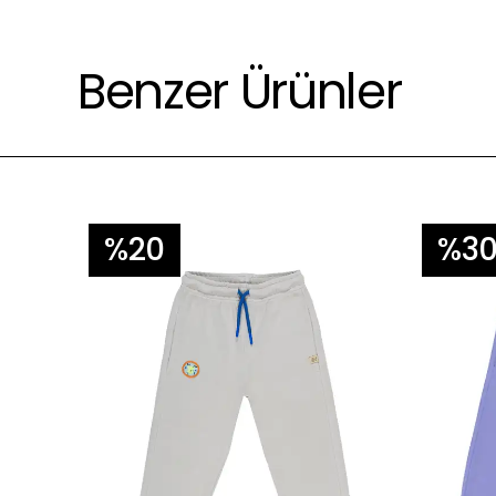
Çevre için daha az yıkayınız 😊.
Benzer Ürünler
%20
%3