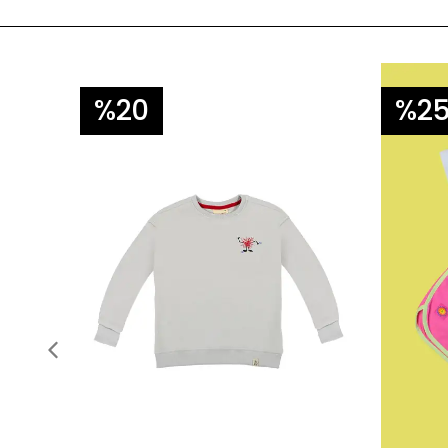
%20
%2