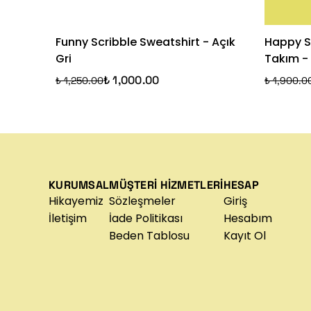
Funny Scribble Sweatshirt - Açık
Happy St
Gri
Takım - 
₺ 1,000.00
₺ 1,250.00
₺ 1,900.0
KURUMSAL
MÜŞTERİ HİZMETLERİ
HESAP
Hikayemiz
Sözleşmeler
Giriş
İletişim
İade Politikası
Hesabım
Beden Tablosu
Kayıt Ol