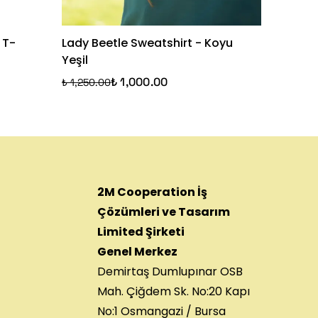
 T-
Lady Beetle Sweatshirt - Koyu
Funny P
Yeşil
Siyah
₺ 1,000.00
₺ 1,250.00
₺ 1,250.
2M Cooperation İş
Çözümleri ve Tasarım
Limited Şirketi
Genel Merkez
Demirtaş Dumlupınar OSB
Mah. Çiğdem Sk. No:20 Kapı
No:1 Osmangazi / Bursa