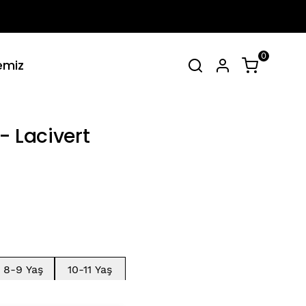
0
emiz
irt Takımlar
Tüm Yaz Koleksiyonu
SEPET
(
0 Ürün
)
- Lacivert
Alışveriş sepetinizde hiçbir şey yok.
Alışverişe Başla
8-9 Yaş
10-11 Yaş