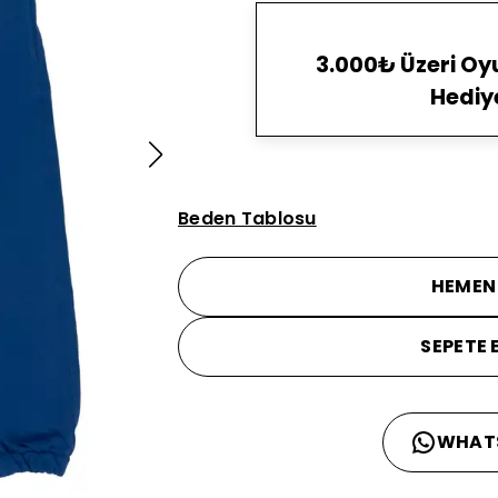
3.000₺ Üzeri O
Hediy
Beden Tablosu
HEMEN
SEPETE 
WHAT