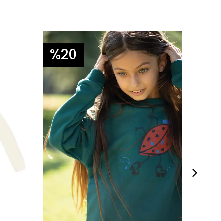
%20
%2