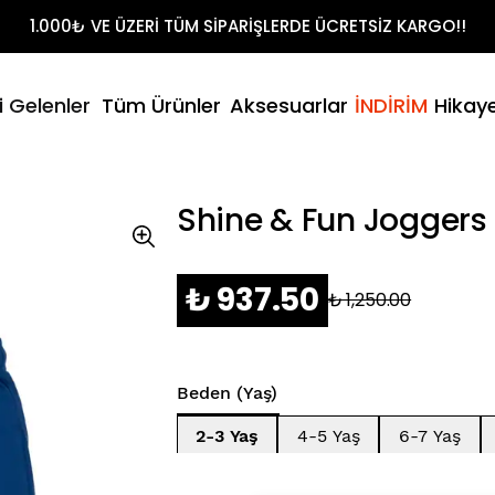
Shirt Takımları
1.000₺ VE ÜZERİ TÜM SİPARİŞLERDE ÜCRETSİZ KARGO!!
t
litikamız
- Yaz
i Gelenler
Tüm Ürünler
Aksesuarlar
İNDİRİM
Hikay
Şort & T-Sh
umuz
Shine & Fun Joggers 
₺ 937.50
₺ 1,250.00
Beden (Yaş)
2-3 Yaş
4-5 Yaş
6-7 Yaş