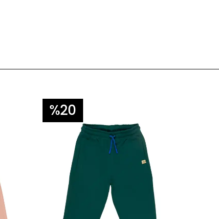
%20
%2