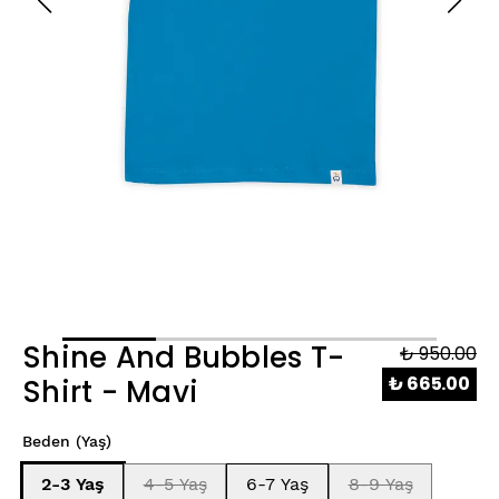
Shine And Bubbles T-
₺ 950.00
₺ 665.00
Shirt - Mavi
Beden (Yaş)
2-3 Yaş
4-5 Yaş
6-7 Yaş
8-9 Yaş