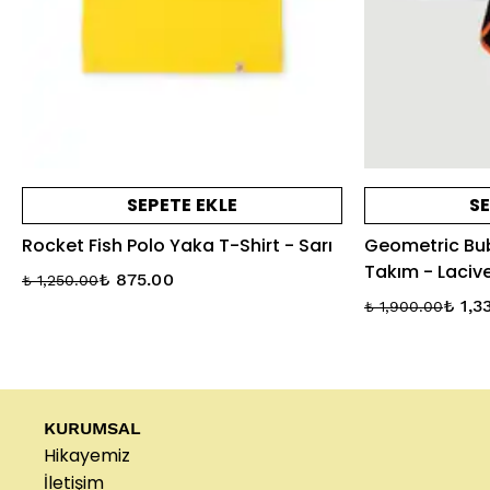
SEPETE EKLE
SE
Rocket Fish Polo Yaka T-Shirt - Sarı
Geometric Bub
Takım - Lacive
₺ 875.00
₺ 1,250.00
₺ 1,3
₺ 1,900.00
KURUMSAL
Hikayemiz
İletişim