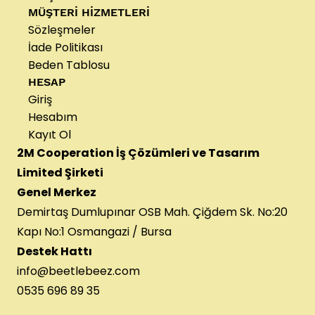
MÜŞTERİ HİZMETLERİ
Sözleşmeler
İade Politikası
Beden Tablosu
HESAP
Giriş
Hesabım
Kayıt Ol
2M Cooperation İş Çözümleri ve Tasarım
Limited Şirketi
Genel Merkez
Demirtaş Dumlupınar OSB Mah. Çiğdem Sk. No:20
Kapı No:1 Osmangazi / Bursa
Destek Hattı
info@beetlebeez.com
0535 696 89 35