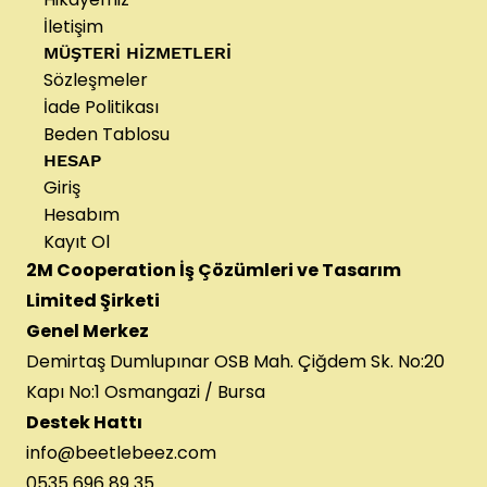
İletişim
MÜŞTERİ HİZMETLERİ
Sözleşmeler
İade Politikası
Beden Tablosu
HESAP
Giriş
Hesabım
Kayıt Ol
2M Cooperation İş Çözümleri ve Tasarım
Limited Şirketi
Genel Merkez
Demirtaş Dumlupınar OSB Mah. Çiğdem Sk. No:20
Kapı No:1 Osmangazi / Bursa
Destek Hattı
info@beetlebeez.com
0535 696 89 35