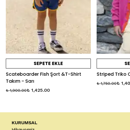
SEPETE EKLE
SE
Scateboarder Fish Şort &T-Shirt
Striped Triko
Takım - Sarı
₺ 1,4
₺ 1,750.00
₺ 1,425.00
₺ 1,900.00
KURUMSAL
Hikayemiz