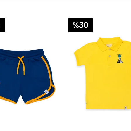
5
%30