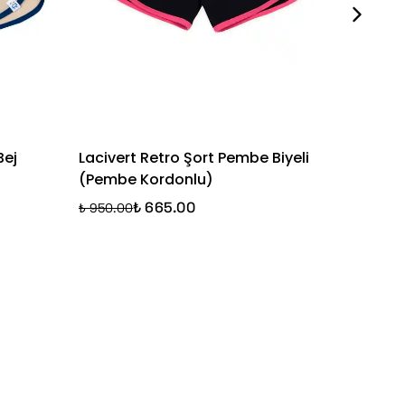
Bej
Lacivert Retro Şort Pembe Biyeli
Happy S
(Pembe Kordonlu)
Dokuma
₺ 665.00
₺ 950.00
₺ 1,350.