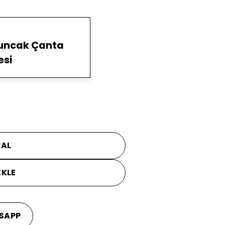
yuncak Çanta
esi
 AL
EKLE
SAPP