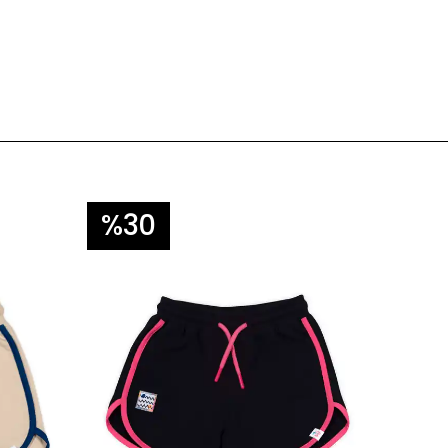
%30
%1