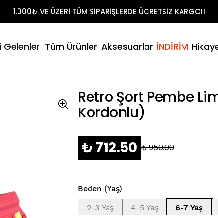
Shirt Takımları
1.000₺ VE ÜZERİ TÜM SİPARİŞLERDE ÜCRETSİZ KARGO!!
t
litikamız
- Yaz
i Gelenler
Tüm Ürünler
Aksesuarlar
İNDİRİM
Hikay
Şort & T-Sh
umuz
Retro Şort Pembe Li
Kordonlu)
₺ 712.50
₺ 950.00
Beden (Yaş)
2-3 Yaş
4-5 Yaş
6-7 Yaş