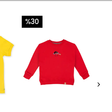
%30
%3