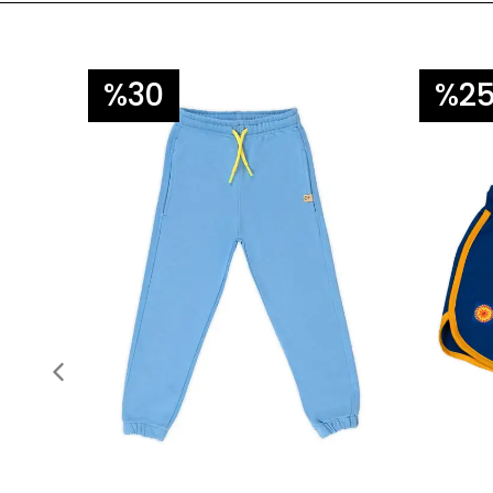
%30
%2