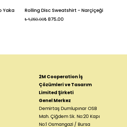
o Yaka
Rolling Disc Sweatshirt - Narçiçeği
Cosmic
Mavi
₺ 875.00
₺ 1,250.00
₺ 1,250.
2M Cooperation İş
Çözümleri ve Tasarım
Limited Şirketi
Genel Merkez
Demirtaş Dumlupınar OSB
Mah. Çiğdem Sk. No:20 Kapı
No:1 Osmangazi / Bursa