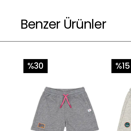
Çevre için daha az yıkayınız 😊.
Benzer Ürünler
%30
%15