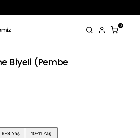
0
emiz
irt Takımlar
Tüm Yaz Koleksiyonu
SEPET
(
0 Ürün
)
me Biyeli (Pembe
Alışveriş sepetinizde hiçbir şey yok.
Alışverişe Başla
8-9 Yaş
10-11 Yaş