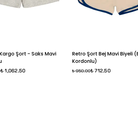
 Kargo Şort - Saks Mavi
Retro Şort Bej Mavi Biyeli (
u
Kordonlu)
₺ 1,062.50
₺ 712.50
0
₺ 950.00