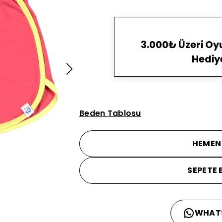
3.000₺ Üzeri O
Hediy
Beden Tablosu
HEMEN
SEPETE 
WHAT