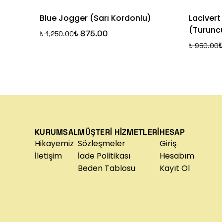
Blue Jogger (Sarı Kordonlu)
Lacivert
(Turunc
₺ 875.00
₺ 1,250.00
₺ 950.00
KURUMSAL
MÜŞTERİ HİZMETLERİ
HESAP
Hikayemiz
Sözleşmeler
Giriş
İletişim
İade Politikası
Hesabım
Beden Tablosu
Kayıt Ol