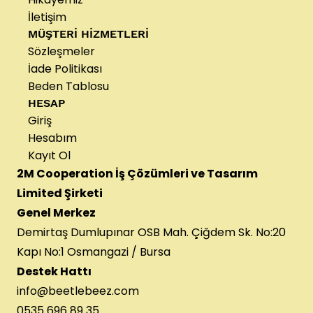
İletişim
MÜŞTERİ HİZMETLERİ
Sözleşmeler
İade Politikası
Beden Tablosu
HESAP
Giriş
Hesabım
Kayıt Ol
2M Cooperation İş Çözümleri ve Tasarım
Limited Şirketi
Genel Merkez
Demirtaş Dumlupınar OSB Mah. Çiğdem Sk. No:20
Kapı No:1 Osmangazi / Bursa
Destek Hattı
info@beetlebeez.com
0535 696 89 35