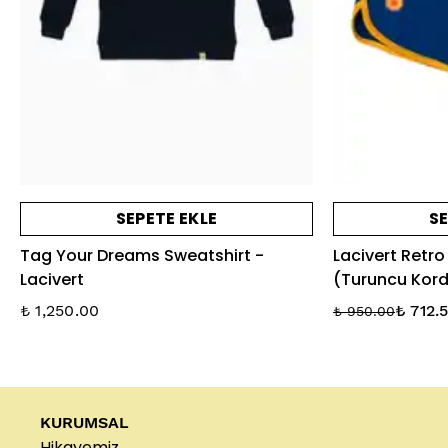
SEPETE EKLE
SE
Tag Your Dreams Sweatshirt -
Lacivert Retro
Lacivert
(Turuncu Kord
₺ 1,250.00
₺ 712.
₺ 950.00
KURUMSAL
Hikayemiz