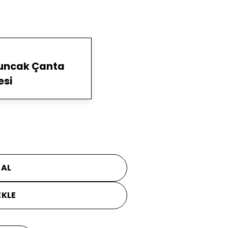
yuncak Çanta
esi
 AL
EKLE