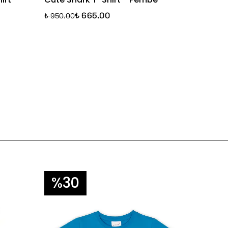
Beyaz
₺ 665.00
₺ 950.00
₺ 950.
%30
%2