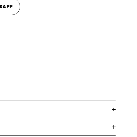
SAPP
klerdir.
inleyebilirsiniz.