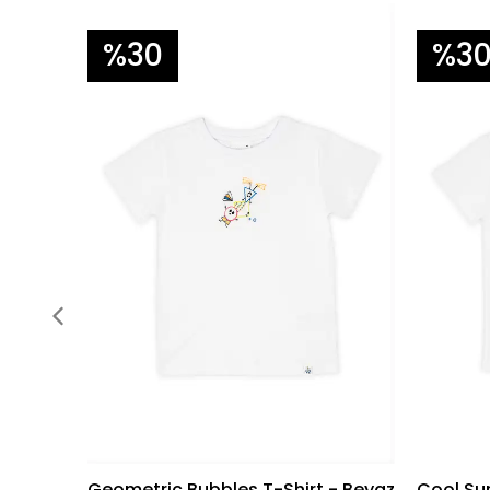
%30
%3
Geometric Bubbles T-Shirt - Beyaz
Cool Sur