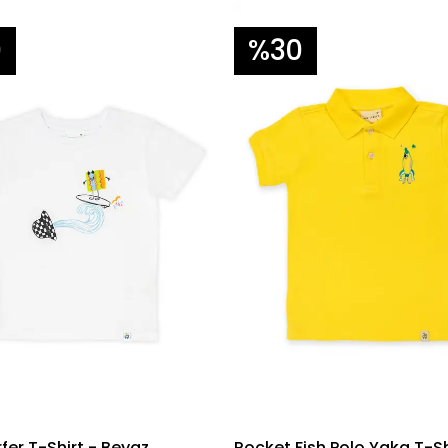
0
%30
fer T-Shirt - Beyaz
Rocket Fish Polo Yaka T-Sh