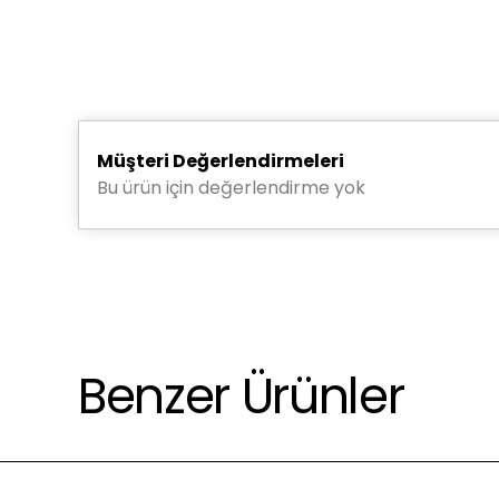
ÜRÜN İÇERİĞİ
%100 Organik Pamuk
30/1 Süprem Örme Kumaş
Sertifikalı kumaş & nakış ipliği
Sertifikalar: Oeko-Tex®️ Std 100: 04.T3713 /97.T.1035
Müşteri Değerlendirmeleri
Bu ürün için değerlendirme yok
YIKAMA VE BAKIM TALİMATLARI
30°C’de, tersten ve hassas programda yıkayınız.
Ağartıcı, granül/beyaz sabun ve kurutma makinesi kull
Düz zeminde, gölgede kurutunuz.
Düşük ısıda, tersten ütüleyiniz. (Baskı ve nakışa dikkat!
Benzer Ürünler