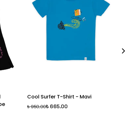
d
Cool Surfer T-Shirt - Mavi
Striped
be
₺ 665.00
₺ 950.00
₺ 3,250.