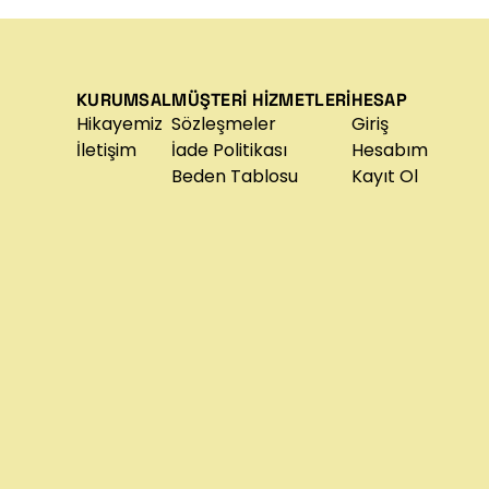
KURUMSAL
MÜŞTERİ HİZMETLERİ
HESAP
Hikayemiz
Sözleşmeler
Giriş
İletişim
İade Politikası
Hesabım
Beden Tablosu
Kayıt Ol