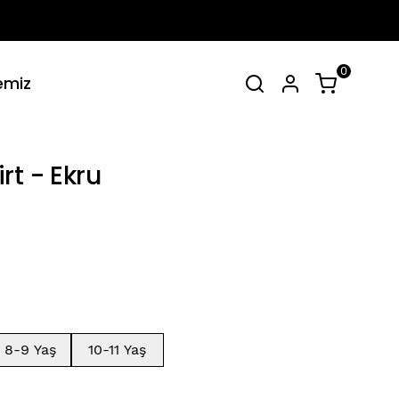
0
emiz
irt Takımlar
Tüm Yaz Koleksiyonu
SEPET
(
0 Ürün
)
rt - Ekru
Alışveriş sepetinizde hiçbir şey yok.
Alışverişe Başla
8-9 Yaş
10-11 Yaş