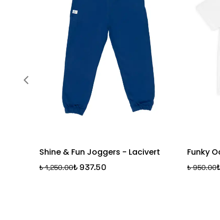
Shine & Fun Joggers - Lacivert
Funky O
₺ 937.50
₺ 1,250.00
₺ 950.00