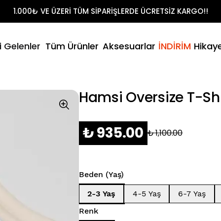
Shirt Takımları
1.000₺ VE ÜZERİ TÜM SİPARİŞLERDE ÜCRETSİZ KARGO!!
t
litikamız
- Yaz
i Gelenler
Tüm Ürünler
Aksesuarlar
İNDİRİM
Hikay
Şort & T-Sh
umuz
Hamsi Oversize T-Shi
₺ 935.00
₺ 1,100.00
Beden (Yaş)
2-3 Yaş
4-5 Yaş
6-7 Yaş
Renk