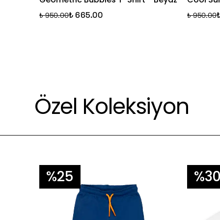
₺ 665.00
₺ 950.00
₺ 950.00
Özel Koleksiyon
%25
%3