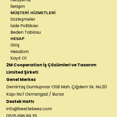
İletişim
MÜŞTERİ HİZMETLERİ
Sözleşmeler
İade Politikası
Beden Tablosu
HESAP
Giriş
Hesabım
Kayıt Ol
2M Cooperation İş Çözümleri ve Tasarım
Limited Şirketi
Genel Merkez
Demirtaş Dumlupınar OSB Mah. Çiğdem Sk. No:20
Kapı No:1 Osmangazi / Bursa
Destek Hattı
info@beetlebeez.com
0535 696 89 35