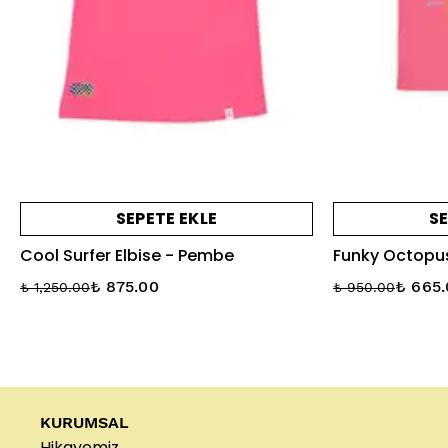
SEPETE EKLE
SE
Cool Surfer Elbise - Pembe
Funky Octopus
₺ 875.00
₺ 665
₺ 1,250.00
₺ 950.00
KURUMSAL
Hikayemiz