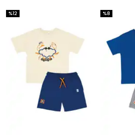
%12
%8
Saat 15.30'a kadar verilen siparişleriniz
aynı gün
kargolanır.
Diğer saatlerde verilen siparişleriniz ertesi iş günü kargoya
verilir.
Siparişiniz İstanbul ve yakın illere kargoya verildikten
sonraki ilk iş günü, daha uzaktaki illere 2 iş günü içinde
teslim edilir.
Tüm siparişleriniz HepsiJet ve Aras Kargo ile
gönderilmektedir.