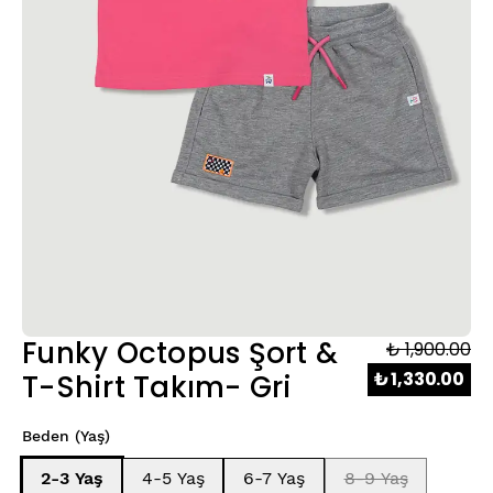
Funky Octopus Şort &
₺ 1,900.00
₺ 1,330.00
T-Shirt Takım- Gri
Beden (Yaş)
2-3 Yaş
4-5 Yaş
6-7 Yaş
8-9 Yaş