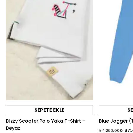
SEPETE EKLE
SE
Dizzy Scooter Polo Yaka T-Shirt -
Blue Jogger (
Beyaz
₺ 875
₺ 1,250.00