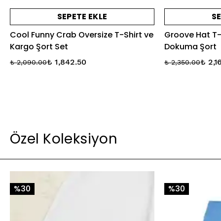
SEPETE EKLE
SE
Cool Funny Crab Oversize T-Shirt ve
Groove Hat T-S
Kargo Şort Set
Dokuma Şort
₺ 1,842.50
₺ 2,1
₺ 2,090.00
₺ 2,350.00
Özel Koleksiyon
%30
%30