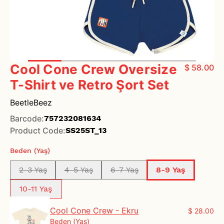
Cool Cone Crew Oversize
$ 58.00
T-Shirt ve Retro Şort Set
BeetleBeez
Barcode
:
757232081634
Product Code
:
SS25ST_13
Beden (Yaş)
2-3 Yaş
4-5 Yaş
6-7 Yaş
8-9 Yaş
10-11 Yaş
Cool Cone Crew - Ekru
$ 28.00
Beden (Yaş)