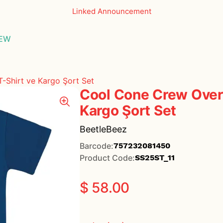
Linked Announcement
THE ESSEN
EW
GLASSES
-Shirt ve Kargo Şort Set
Cool Cone Crew Overs
Kargo Şort Set
BeetleBeez
Barcode
:
757232081450
Product Code
:
SS25ST_11
$ 58.00