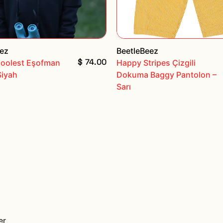
eez
BeetleBeez
$ 74.00
Coolest Eşofman
Happy Stripes Çizgili
Siyah
Dokuma Baggy Pantolon –
Sarı
er