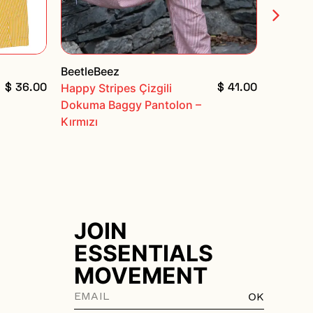
BeetleBeez
BeetleB
$ 36.00
$ 41.00
Happy Stripes Çizgili
Happy S
Dokuma Baggy Pantolon –
Dokuma
Kırmızı
İndigo 
JOIN
ESSENTIALS
MOVEMENT
OK