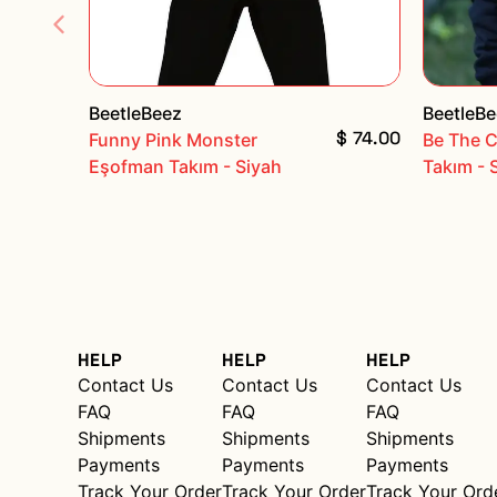
BeetleBeez
BeetleB
$ 74.00
Funny Pink Monster
Be The 
Eşofman Takım - Siyah
Takım - 
HELP
HELP
HELP
Contact Us
Contact Us
Contact Us
FAQ
FAQ
FAQ
Shipments
Shipments
Shipments
Payments
Payments
Payments
Track Your Order
Track Your Order
Track Your Ord