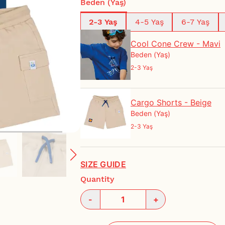
Beden (Yaş)
2-3 Yaş
4-5 Yaş
6-7 Yaş
Cool Cone Crew - Mavi
Beden (Yaş)
2-3 Yaş
Cargo Shorts - Beige
Beden (Yaş)
2-3 Yaş
SIZE GUIDE
Quantity
-
+