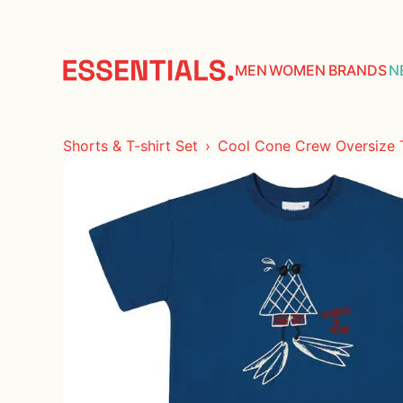
COLLECTIONS
ACCESORIES
MEN
WOMEN
BRANDS
N
TOPS
Shorts & T-shirt Set
Cool Cone Crew Oversize T