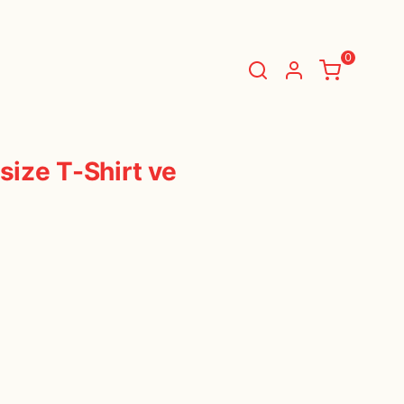
TIALS
DAILY ESSENTIALS
0
BASKET
(
0 Items
)
ize T-Shirt ve
You have nothing in your shopping cart.
Start Shopping