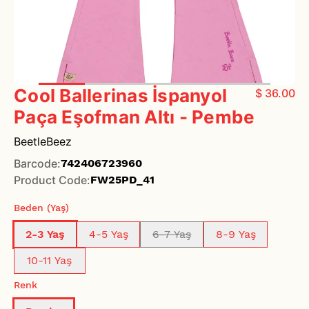
Cool Ballerinas İspanyol
$ 36.00
Paça Eşofman Altı - Pembe
BeetleBeez
Barcode
:
742406723960
Product Code
:
FW25PD_41
Beden (Yaş)
2-3 Yaş
4-5 Yaş
6-7 Yaş
8-9 Yaş
10-11 Yaş
Renk