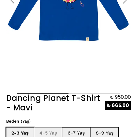
Dancing Planet T-Shirt
₺ 950.00
₺ 665.00
- Mavi
Beden (Yaş)
2-3 Yaş
4-5 Yaş
6-7 Yaş
8-9 Yaş