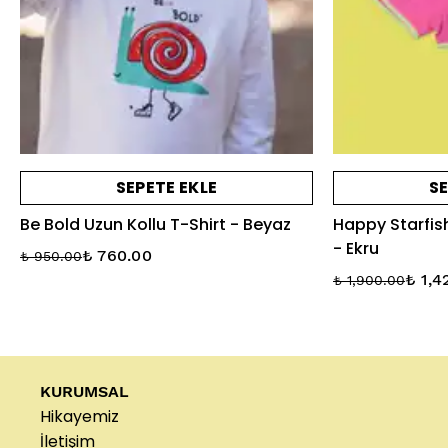
SEPETE EKLE
SE
Be Bold Uzun Kollu T-Shirt - Beyaz
Happy Starfis
- Ekru
₺ 760.00
₺ 950.00
₺ 1,4
₺ 1,900.00
KURUMSAL
Hikayemiz
İletişim