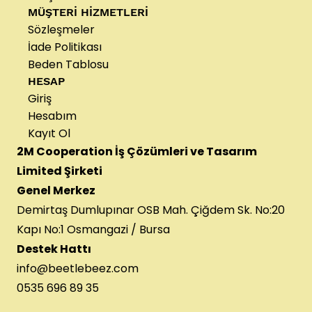
MÜŞTERİ HİZMETLERİ
Sözleşmeler
İade Politikası
Beden Tablosu
HESAP
Giriş
Hesabım
Kayıt Ol
2M Cooperation İş Çözümleri ve Tasarım
Limited Şirketi
Genel Merkez
Demirtaş Dumlupınar OSB Mah. Çiğdem Sk. No:20
Kapı No:1 Osmangazi / Bursa
Destek Hattı
info@beetlebeez.com
0535 696 89 35