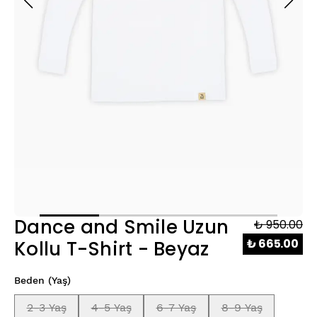
Dance and Smile Uzun
₺ 950.00
₺ 665.00
Kollu T-Shirt - Beyaz
Beden (Yaş)
2-3 Yaş
4-5 Yaş
6-7 Yaş
8-9 Yaş