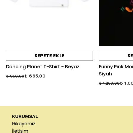
SEPETE EKLE
SE
Dancing Planet T-Shirt - Beyaz
Funny Pink Mo
Siyah
₺ 665.00
₺ 950.00
₺ 1,0
₺ 1,250.00
KURUMSAL
Hikayemiz
İletişim