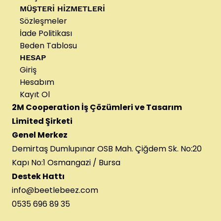
MÜŞTERİ HİZMETLERİ
Sözleşmeler
İade Politikası
Beden Tablosu
HESAP
Giriş
Hesabım
Kayıt Ol
2M Cooperation İş Çözümleri ve Tasarım
Limited Şirketi
Genel Merkez
Demirtaş Dumlupınar OSB Mah. Çiğdem Sk. No:20
Kapı No:1 Osmangazi / Bursa
Destek Hattı
info@beetlebeez.com
0535 696 89 35