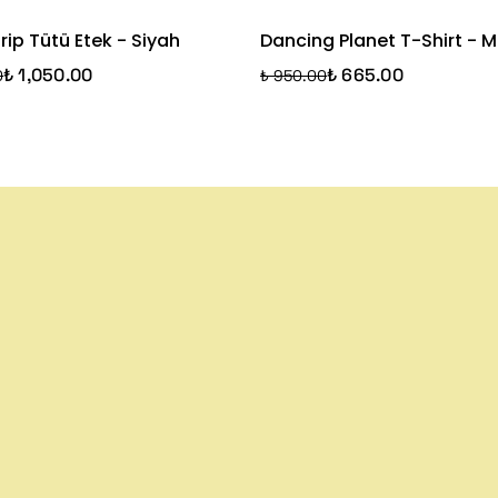
ip Tütü Etek - Siyah
Dancing Planet T-Shirt - M
₺ 1,050.00
₺ 665.00
0
₺ 950.00