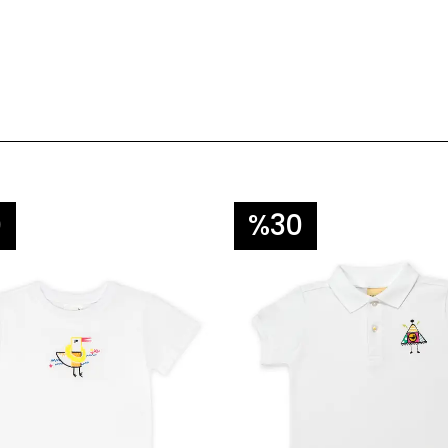
0
%30