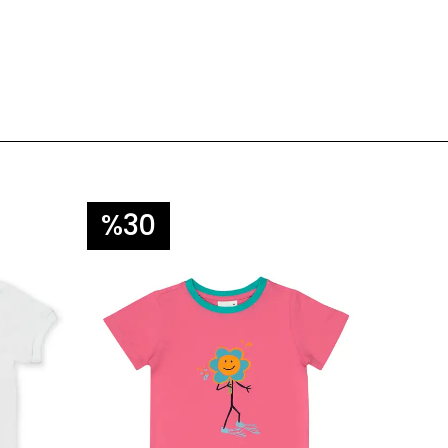
%30
%3