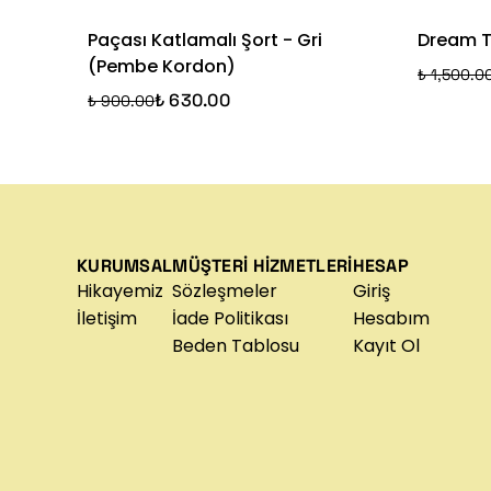
Paçası Katlamalı Şort - Gri
Dream Tr
(Pembe Kordon)
₺ 1,500.0
₺ 630.00
₺ 900.00
KURUMSAL
MÜŞTERİ HİZMETLERİ
HESAP
Hikayemiz
Sözleşmeler
Giriş
İletişim
İade Politikası
Hesabım
Beden Tablosu
Kayıt Ol