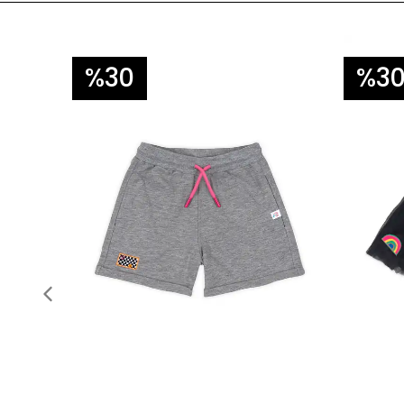
%30
%3