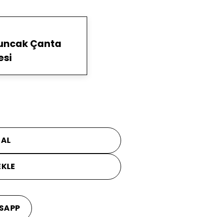
yuncak Çanta
esi
 AL
EKLE
SAPP