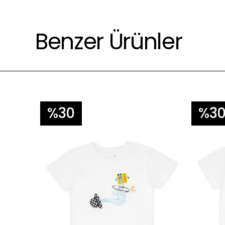
Çevre için daha az yıkayınız 😊.
Benzer Ürünler
%30
%3