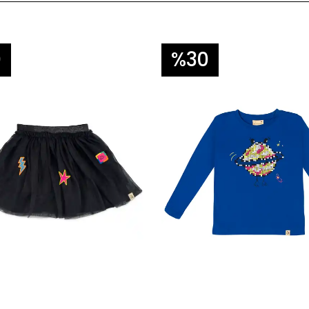
0
%30