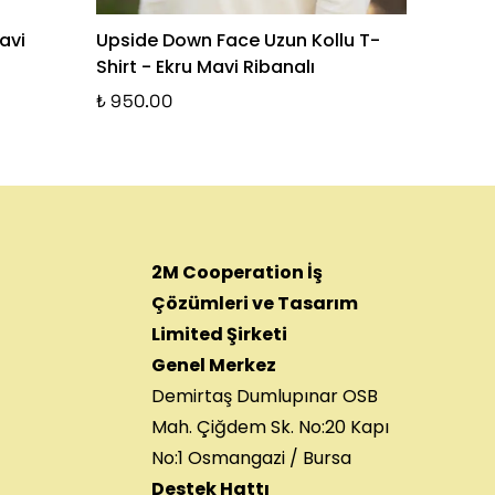
avi
Upside Down Face Uzun Kollu T-
Green P
Shirt - Ekru Mavi Ribanalı
Cm
₺ 950.00
₺ 1,450.
2M Cooperation İş
Çözümleri ve Tasarım
Limited Şirketi
Genel Merkez
Demirtaş Dumlupınar OSB
Mah. Çiğdem Sk. No:20 Kapı
No:1 Osmangazi / Bursa
Destek Hattı