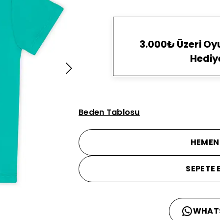
3.000₺ Üzeri O
Hediy
Beden Tablosu
HEMEN
SEPETE 
WHAT