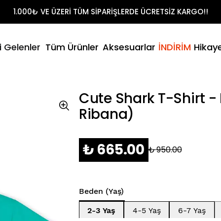
Shirt Takımları
1.000₺ VE ÜZERİ TÜM SİPARİŞLERDE ÜCRETSİZ KARGO!!
t
litikamız
- Yaz
i Gelenler
Tüm Ürünler
Aksesuarlar
İNDİRİM
Hikay
Şort & T-Sh
umuz
Cute Shark T-Shirt 
Ribana)
₺ 665.00
₺ 950.00
Beden (Yaş)
2-3 Yaş
4-5 Yaş
6-7 Yaş