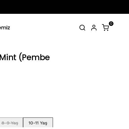
0
emiz
irt Takımlar
Tüm Yaz Koleksiyonu
SEPET
(
0 Ürün
)
- Mint (Pembe
Alışveriş sepetinizde hiçbir şey yok.
Alışverişe Başla
8-9 Yaş
10-11 Yaş