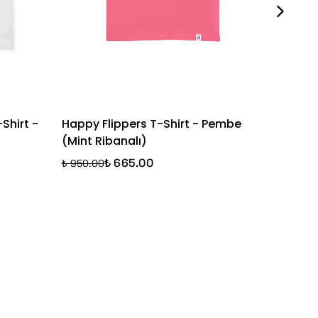
Shirt -
Happy Flippers T-Shirt - Pembe
Purple 
(Mint Ribanalı)
Lila
₺ 665.00
₺ 950.00
₺ 1,250.