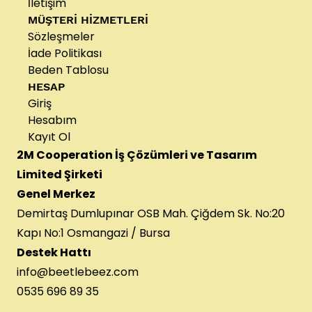
İletişim
MÜŞTERİ HİZMETLERİ
Sözleşmeler
İade Politikası
Beden Tablosu
HESAP
Giriş
Hesabım
Kayıt Ol
2M Cooperation İş Çözümleri ve Tasarım
Limited Şirketi
Genel Merkez
Demirtaş Dumlupınar OSB Mah. Çiğdem Sk. No:20
Kapı No:1 Osmangazi / Bursa
Destek Hattı
info@beetlebeez.com
0535 696 89 35