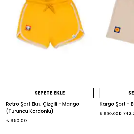
SEPETE EKLE
SE
Retro Şort Ekru Çizgili - Mango
Kargo Şort - 
(Turuncu Kordonlu)
₺ 742.
₺ 990.00
₺ 950.00