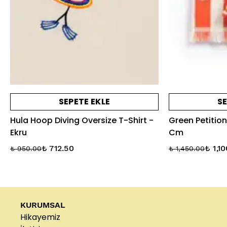
SEPETE EKLE
SE
Hula Hoop Diving Oversize T-Shirt -
Green Petition
Ekru
Cm
₺ 712.50
₺ 1,1
₺ 950.00
₺ 1,450.00
KURUMSAL
Hikayemiz